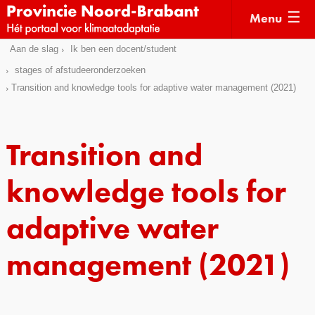
Menu
Sla
Aan de slag
Ik ben een docent/student
Actueel
links
stages of afstudeeronderzoeken
over
Kaarten
Transition and knowledge tools for adaptive water management (2021)
Direct
Klimaatverhalen
naar
Kennisdossiers
het
Transition and
menu
Hulpmiddelen
Direct
knowledge tools for
naar
Voorbeelden
de
adaptive water
Subsidies
pagina
inhoud
management (2021)
Monitoring