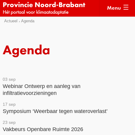
Menu
Sla
Actueel
Agenda
Actueel
links
over
Kaarten
Agenda
Direct
Klimaatverhalen
naar
Kennisdossiers
het
menu
Hulpmiddelen
Direct
03 sep
naar
Webinar Ontwerp en aanleg van
Voorbeelden
infiltratievoorzieningen
de
Subsidies
pagina
17 sep
inhoud
Monitoring
Symposium ‘Weerbaar tegen wateroverlast’
23 sep
Vakbeurs Openbare Ruimte 2026