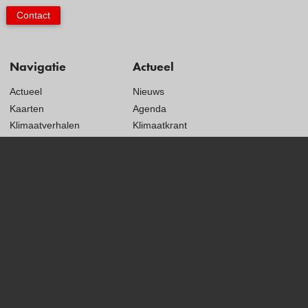
Contact
Navigatie
Actueel
Actueel
Nieuws
Kaarten
Agenda
Klimaatverhalen
Klimaatkrant
Kennisdossiers
Proclaimer
Hulpmiddelen
Privacyverklaring
Voorbeelden
Toegankelijkheidsverklaring
Subsidies
Monitoring
Visit
our
Klimaatadaptatie Provincie Noord-Brabant © 2026
social