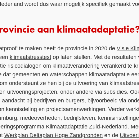
Nederland wordt dus waar mogelijk specifiek gemaakt vo
rovincie aan klimaatadaptatie
tproof’ te maken heeft de provincie in 2020 de
Visie Kl
 een
klimaatstresstest
op laten stellen. Met de resultaten
atie risicodialogen om klimaatverandering verankerd te kr
ie dat gemeenten en waterschappen klimaatadaptatie een
rom ondersteunt ze hen bij de uitvoering van klimaatstre
en uitvoeringsprojecten, onder andere via subsidies. Oo
 aandacht bij bedrijven en burgers, bijvoorbeeld via ond
en kennisdeling en projectsamenwerkingen. Verder werkt
imburg, medeoverheden, bedrijfsleven, kennisinstelling
voeringsprogramma Klimaatadaptatie Zuid-Nederland. Mee
et
Werkplan Deltaplan Hoge Zandgronden
en de
Uitvoer