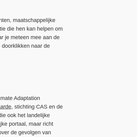
Contact
enten, maatschappelijke
Over ons
atie die hen kan helpen om
LIFE-IP Klimaatadaptatie
aar je meteen mee aan de
 doorklikken naar de
Weerbaar Dommelland
imate Adaptation
Aarde
, stichting CAS en de
ie ook het landelijke
ijke portaal, maar richt
e over de gevolgen van