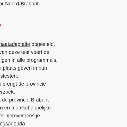
or Noord-Brabant.
?
imaatadaptatie
opgesteld.
 van deze test voert de
ijgen in alle programma’s.
 plaats geven in hun
sstesten,
k brengt de provincie
erzoek,
 de provincie Brabant
en en maatschappelijke
r hierover lees je
ingsagenda