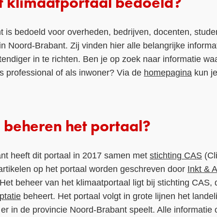
et klimaatportaal bedoeld?
t is bedoeld voor overheden, bedrijven, docenten, stud
in Noord-Brabant. Zij vinden hier alle belangrijke inform
endiger in te richten. Ben je op zoek naar informatie w
ls professional of als inwoner? Via de
homepagina
kun je
beheren het portaal?
nt heeft dit portaal in 2017 samen met
stichting CAS
(Cl
artikelen op het portaal worden geschreven door
Inkt & 
et beheer van het klimaatportaal ligt bij stichting CAS, d
ptatie
beheert. Het portaal volgt in grote lijnen het landel
 er in de provincie Noord-Brabant speelt. Alle informati