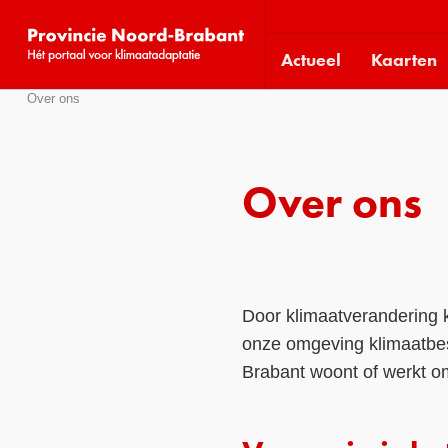
Visit
our
Actueel
Kaarten
social
media
Over ons
Sla
pages:
links
over
Direct
Over ons
naar
het
menu
Direct
Door klimaatverandering 
naar
de
onze omgeving klimaatbes
pagina
Brabant woont of werkt o
inhoud