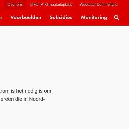
t
Over ons
LIFE-IP Klimaatadaptatie
Weerbaar Dommelland
n
Voorbeelden
Subsidies
Monitoring
Actueel
Kaarten
Klimaatverhalen
Kennisdossiers
Hulpmiddelen
Voorbeelden
rom is het nodig is om
Subsidies
ereen die in Noord-
Monitoring