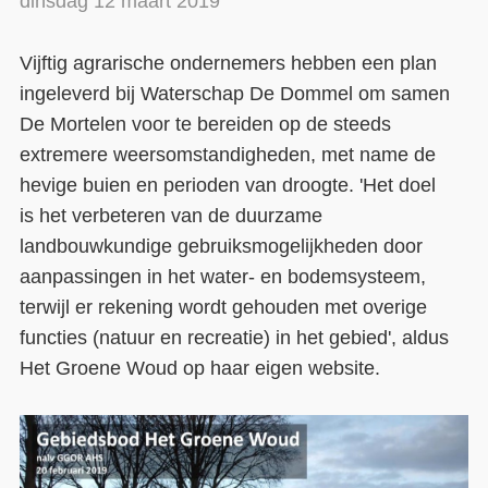
dinsdag 12 maart 2019
Contact
Vijftig agrarische ondernemers hebben een plan
Over ons
ingeleverd bij Waterschap De Dommel om samen
De Mortelen voor te bereiden op de steeds
LIFE-IP Klimaatadaptatie
extremere weersomstandigheden, met name de
Weerbaar Dommelland
hevige buien en perioden van droogte. 'Het doel
is het verbeteren van de duurzame
landbouwkundige gebruiksmogelijkheden door
aanpassingen in het water- en bodemsysteem,
terwijl er rekening wordt gehouden met overige
functies (natuur en recreatie) in het gebied', aldus
Het Groene Woud op haar eigen website.