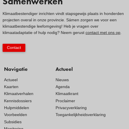
Samenwerken
Klimaatbestendiger inrichten vindt stapsgewijs plaats in honderden
projecten overal in onze provincie. Sámen zorgen we voor een
klimaatbestendige leefomgeving! Heb je vragen over
klimaatadaptatie of hulp nodig? Neem gerust
contact met ons op
.
Contact
Navigatie
Actueel
Actueel
Nieuws
Kaarten
Agenda
Klimaatverhalen
Klimaatkrant
Kennisdossiers
Proclaimer
Hulpmiddelen
Privacyverklaring
Voorbeelden
Toegankelijkheidsverklaring
Subsidies
Monitoring