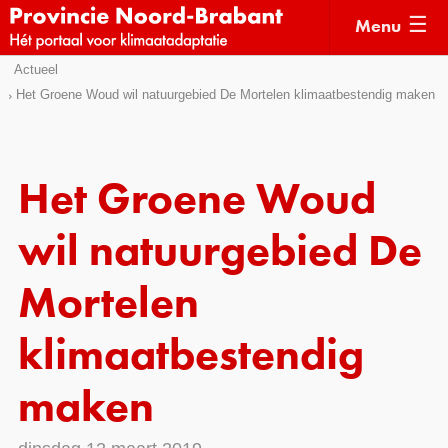
Menu
Sla
Actueel
Actueel
links
Het Groene Woud wil natuurgebied De Mortelen klimaatbestendig maken
over
Kaarten
Direct
Klimaatverhalen
naar
Het Groene Woud
Kennisdossiers
het
menu
wil natuurgebied De
Hulpmiddelen
Direct
naar
Voorbeelden
Mortelen
de
Subsidies
pagina
klimaatbestendig
inhoud
Monitoring
maken