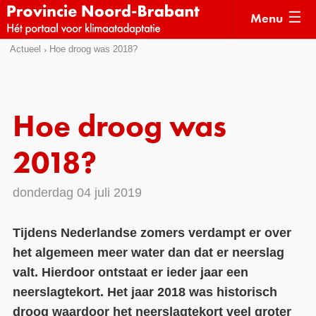
Menu
Sla
Actueel
Hoe droog was 2018?
Actueel
links
over
Kaarten
Direct
Klimaatverhalen
Hoe droog was
naar
Kennisdossiers
het
2018?
menu
Hulpmiddelen
Direct
donderdag 04 juli 2019
naar
Voorbeelden
de
Subsidies
Tijdens Nederlandse zomers verdampt er over
pagina
het algemeen meer water dan dat er neerslag
inhoud
Monitoring
valt. Hierdoor ontstaat er ieder jaar een
neerslagtekort. Het jaar 2018 was historisch
droog waardoor het neerslagtekort veel groter