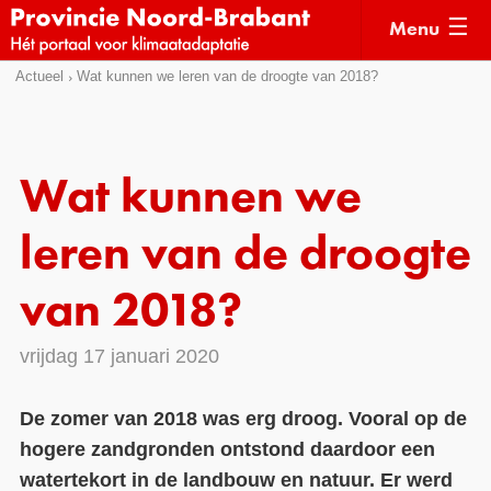
Menu
Sla
Actueel
Wat kunnen we leren van de droogte van 2018?
Actueel
links
over
Kaarten
Direct
Klimaatverhalen
Wat kunnen we
naar
Kennisdossiers
het
leren van de droogte
menu
Hulpmiddelen
Direct
van 2018?
naar
Voorbeelden
de
vrijdag 17 januari 2020
Subsidies
pagina
inhoud
Monitoring
De zomer van 2018 was erg droog. Vooral op de
hogere zandgronden ontstond daardoor een
watertekort in de landbouw en natuur. Er werd