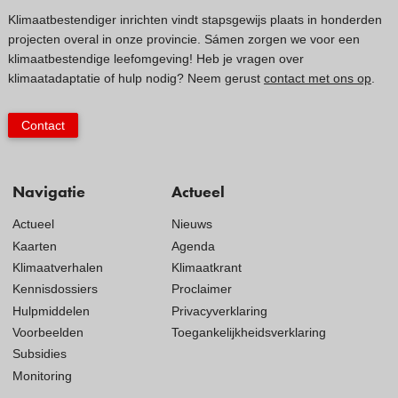
Klimaatbestendiger inrichten vindt stapsgewijs plaats in honderden
projecten overal in onze provincie. Sámen zorgen we voor een
klimaatbestendige leefomgeving! Heb je vragen over
klimaatadaptatie of hulp nodig? Neem gerust
contact met ons op
.
Contact
Navigatie
Actueel
Actueel
Nieuws
Kaarten
Agenda
Klimaatverhalen
Klimaatkrant
Kennisdossiers
Proclaimer
Hulpmiddelen
Privacyverklaring
Voorbeelden
Toegankelijkheidsverklaring
Subsidies
Monitoring