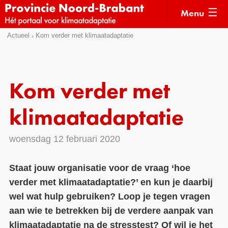
Menu
Sla
Actueel
Kom verder met klimaatadaptatie
Actueel
links
over
Kaarten
Direct
Klimaatverhalen
Kom verder met
naar
Kennisdossiers
het
klimaatadaptatie
menu
Hulpmiddelen
Direct
woensdag 12 februari 2020
naar
Voorbeelden
de
Subsidies
Staat jouw organisatie voor de vraag ‘hoe
pagina
verder met klimaatadaptatie?’ en kun je daarbij
inhoud
Monitoring
wel wat hulp gebruiken? Loop je tegen vragen
aan wie te betrekken bij de verdere aanpak van
klimaatadaptatie na de stresstest? Of wil je het