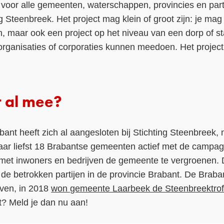
 voor alle gemeenten, waterschappen, provincies en par
g Steenbreek. Het project mag klein of groot zijn: je mag e
n, maar ook een project op het niveau van een dorp of s
organisaties of corporaties kunnen meedoen. Het project
 al mee?
ant heeft zich al aangesloten bij Stichting Steenbreek,
aar liefst 18 Brabantse gemeenten actief met de campa
et inwoners en bedrijven de gemeente te vergroenen. D
 de betrokken partijen in de provincie Brabant. De Braba
ven, in 2018
won gemeente Laarbeek de Steenbreektro
kt? Meld je dan nu aan!