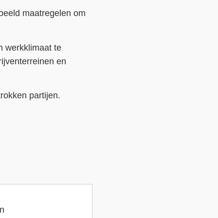
rbeeld maatregelen om
n werkklimaat te
ijventerreinen en
rokken partijen.
en