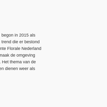
Contact
Over ons
LIFE-IP Klimaatadaptatie
g begon in 2015 als
Weerbaar Dommelland
 trend die er bestond
ente Florale Nederland
: maak de omgeving
es. Het thema van de
gen dienen weer als