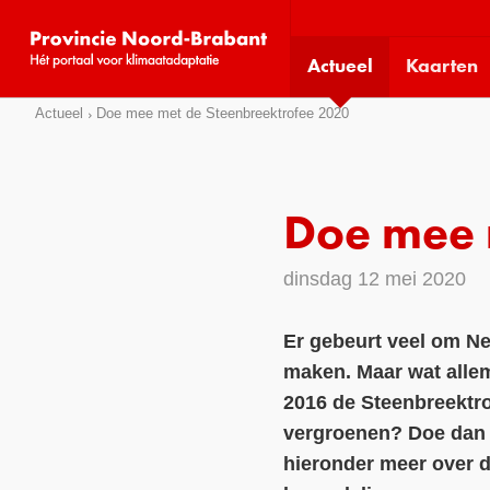
Visit
our
Actueel
Kaarten
social
media
Sla
Actueel
Doe mee met de Steenbreektrofee 2020
pages:
links
over
Direct
Doe mee 
naar
het
dinsdag 12 mei 2020
menu
Direct
Er gebeurt veel om Ne
naar
maken. Maar wat allem
de
pagina
2016 de Steenbreektrof
inhoud
vergroenen? Doe dan m
hieronder meer over de