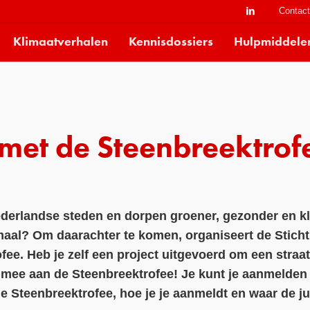
Contac
Klimaatverhalen
Kennisdossiers
Hulpmiddele
met de Steenbreektrof
derlandse steden en dorpen groener, gezonder en kl
aal? Om daarachter te komen, organiseert de Stich
ee. Heb je zelf een project uitgevoerd om een straat,
ee aan de Steenbreektrofee! Je kunt je aanmelden to
 Steenbreektrofee, hoe je je aanmeldt en waar de jur