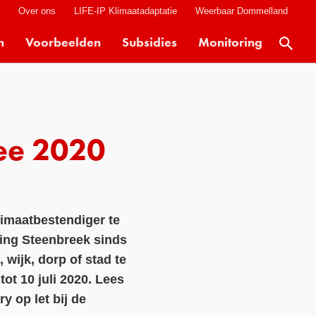
t
Over ons
LIFE-IP Klimaatadaptatie
Weerbaar Dommelland
n
Voorbeelden
Subsidies
Monitoring
Actueel
Kaarten
Klimaatverhalen
ee 2020
Kennisdossiers
Hulpmiddelen
Voorbeelden
imaatbestendiger te
Subsidies
ting Steenbreek sinds
Monitoring
 wijk, dorp of stad te
t 10 juli 2020. Lees
y op let bij de