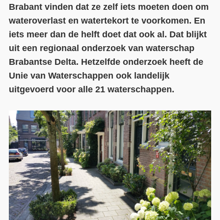
Brabant vinden dat ze zelf iets moeten doen om
Contact
wateroverlast en watertekort te voorkomen. En
iets meer dan de helft doet dat ook al. Dat blijkt
Over ons
uit een regionaal onderzoek van waterschap
LIFE-IP Klimaatadaptatie
Brabantse Delta. Hetzelfde onderzoek heeft de
Unie van Waterschappen ook landelijk
Weerbaar Dommelland
uitgevoerd voor alle 21 waterschappen.