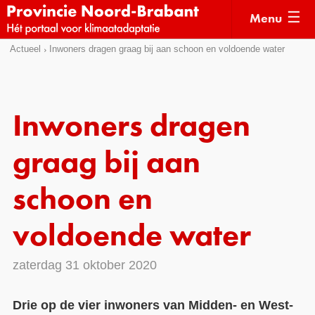
Menu
Sla
Actueel
Inwoners dragen graag bij aan schoon en voldoende water
Actueel
links
over
Kaarten
Direct
Klimaatverhalen
Inwoners dragen
naar
Kennisdossiers
het
graag bij aan
menu
Hulpmiddelen
Direct
schoon en
naar
Voorbeelden
de
voldoende water
Subsidies
pagina
inhoud
Monitoring
zaterdag 31 oktober 2020
Drie op de vier inwoners van Midden- en West-