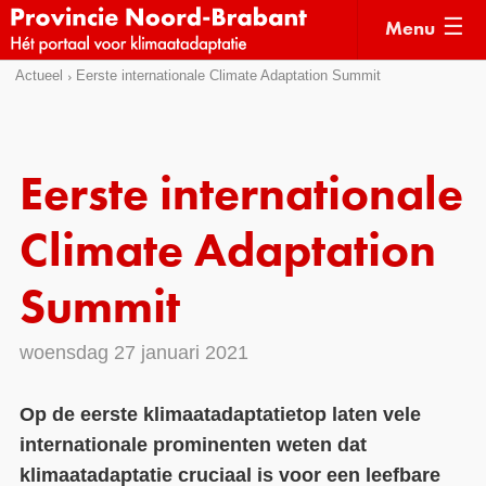
Menu
Sla
Actueel
Eerste internationale Climate Adaptation Summit
Actueel
links
over
Kaarten
Direct
Klimaatverhalen
Eerste internationale
naar
Kennisdossiers
het
Climate Adaptation
menu
Hulpmiddelen
Direct
Summit
naar
Voorbeelden
de
woensdag 27 januari 2021
Subsidies
pagina
inhoud
Monitoring
Op de eerste klimaatadaptatietop laten vele
internationale prominenten weten dat
klimaatadaptatie cruciaal is voor een leefbare