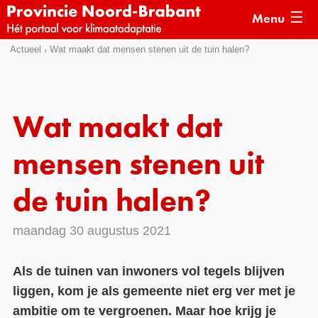
Menu
Sla
Actueel
Wat maakt dat mensen stenen uit de tuin halen?
Actueel
links
over
Kaarten
Direct
Klimaatverhalen
Wat maakt dat
naar
Kennisdossiers
het
mensen stenen uit
menu
Hulpmiddelen
Direct
de tuin halen?
naar
Voorbeelden
de
maandag 30 augustus 2021
Subsidies
pagina
inhoud
Monitoring
Als de tuinen van inwoners vol tegels blijven
liggen, kom je als gemeente niet erg ver met je
ambitie om te vergroenen. Maar hoe krijg je