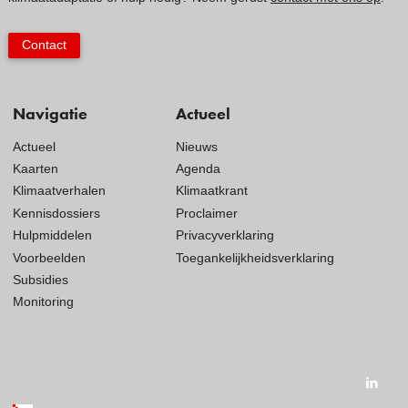
Contact
Navigatie
Actueel
Actueel
Nieuws
Kaarten
Agenda
Klimaatverhalen
Klimaatkrant
Kennisdossiers
Proclaimer
Hulpmiddelen
Privacyverklaring
Voorbeelden
Toegankelijkheidsverklaring
Subsidies
Monitoring
Visit
our