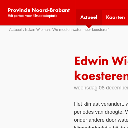
Visit
our
Actueel
Kaarten
social
media
Sla
Actueel
Edwin Wieman: 'We moeten water meer koesteren'
pages:
links
over
Direct
Edwin Wi
naar
het
koesteren
menu
Direct
woensdag 08 decembe
naar
de
Het klimaat verandert,
pagina
periodes van droogte. 
inhoud
onder andere door wate