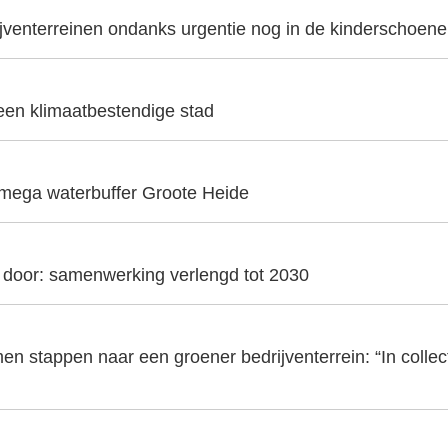
ijventerreinen ondanks urgentie nog in de kinderschoen
 een klimaatbestendige stad
 mega waterbuffer Groote Heide
t door: samenwerking verlengd tot 2030
en stappen naar een groener bedrijventerrein: “In collecti