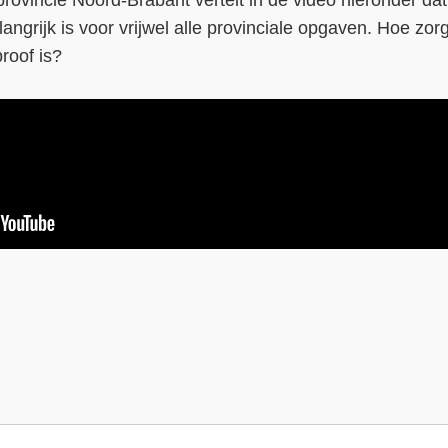
 provincie Noord-Brabant vertelt in de video hieronder 
angrijk is voor vrijwel alle provinciale opgaven. Hoe zo
proof is?