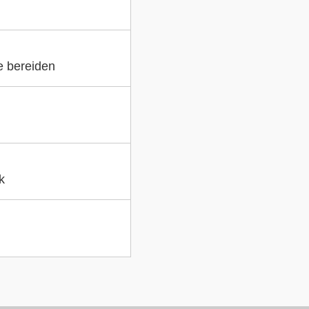
e bereiden
k