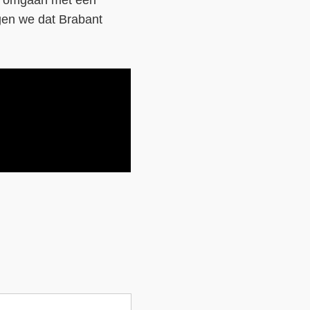
dat omgaan met een
rgen we dat Brabant
Contact
Over ons
LIFE-IP Klimaatadaptatie
Weerbaar Dommelland