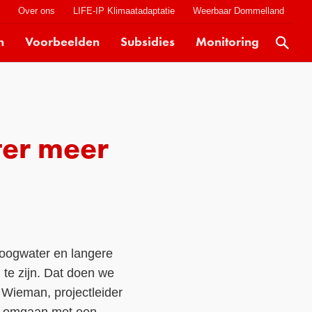
t
Over ons
LIFE-IP Klimaatadaptatie
Weerbaar Dommelland
n
Voorbeelden
Subsidies
Monitoring
Actueel
Kaarten
Klimaatverhalen
er meer
Kennisdossiers
Hulpmiddelen
Voorbeelden
Subsidies
hoogwater en langere
Monitoring
te zijn. Dat doen we
 Wieman, projectleider