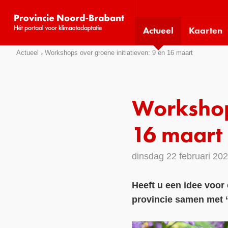
Visit
our
Actueel
Kaarten
social
media
Sla
Actueel
Workshops over groene initiatieven: 9 en 16 maart
pages:
links
over
Direct
Workshops
naar
het
16 maart
menu
Direct
dinsdag 22 februari 20
naar
de
Heeft u een idee voor
pagina
provincie samen met ‘
inhoud