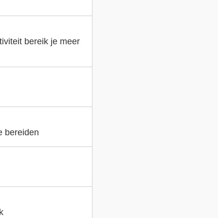
viteit bereik je meer
e bereiden
k