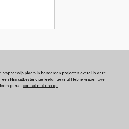
dt stapsgewijs plaats in honderden projecten overal in onze
 een klimaatbestendige leefomgeving! Heb je vragen over
 Neem gerust
contact met ons op
.