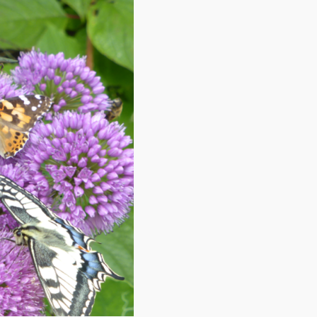
Contact
Over ons
LIFE-IP Klimaatadaptatie
Weerbaar Dommelland