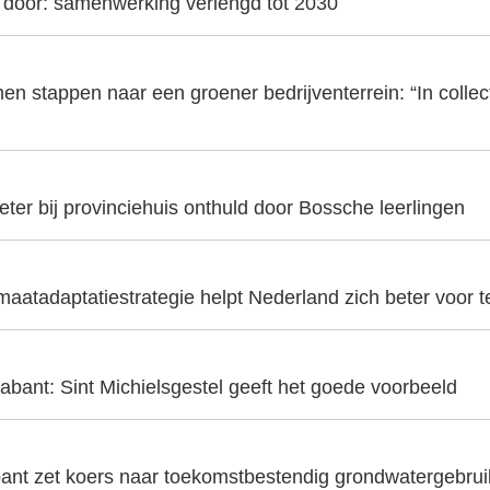
t door: samenwerking verlengd tot 2030
en stappen naar een groener bedrijventerrein: “In collecti
er bij provinciehuis onthuld door Bossche leerlingen
aatadaptatiestrategie helpt Nederland zich beter voor t
abant: Sint Michielsgestel geeft het goede voorbeeld
ant zet koers naar toekomstbestendig grondwatergebrui