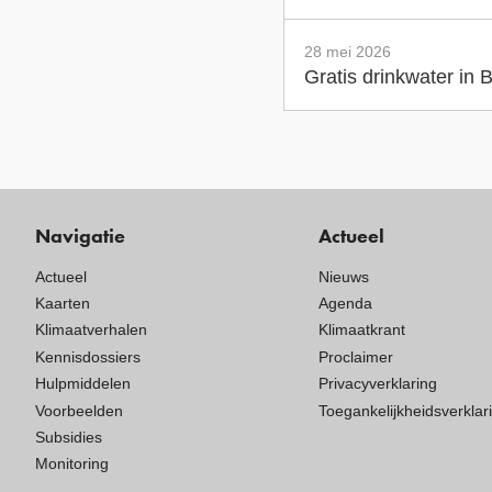
28 mei 2026
Gratis drinkwater in
Navigatie
Actueel
Actueel
Nieuws
Kaarten
Agenda
Klimaatverhalen
Klimaatkrant
Kennisdossiers
Proclaimer
Hulpmiddelen
Privacyverklaring
Voorbeelden
Toegankelijkheidsverklar
Subsidies
Monitoring