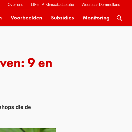
t
Over ons
LIFE-IP Klimaatadaptatie
Weerbaar Dommelland
n
Voorbeelden
Subsidies
Monitoring
Actueel
Kaarten
Klimaatverhalen
ven: 9 en
Kennisdossiers
Hulpmiddelen
Voorbeelden
Subsidies
kshops die de
Monitoring