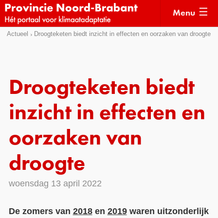
Menu
Sla
Actueel
Droogteketen biedt inzicht in effecten en oorzaken van droogte
Actueel
links
over
Kaarten
Direct
Klimaatverhalen
Droogteketen biedt
naar
Kennisdossiers
het
inzicht in effecten en
menu
Hulpmiddelen
Direct
oorzaken van
naar
Voorbeelden
de
droogte
Subsidies
pagina
inhoud
Monitoring
woensdag 13 april 2022
De zomers van
2018
en
2019
waren uitzonderlijk