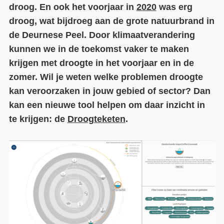
droog. En ook het voorjaar in
2020
was erg
Contact
droog, wat bijdroeg aan de grote natuurbrand in
de Deurnese Peel. Door klimaatverandering
Over ons
kunnen we in de toekomst vaker te maken
LIFE-IP Klimaatadaptatie
krijgen met droogte in het voorjaar en in de
zomer. Wil je weten welke problemen droogte
Weerbaar Dommelland
kan veroorzaken in jouw gebied of sector? Dan
kan een nieuwe tool helpen om daar inzicht in
te krijgen: de
Droogteketen
.