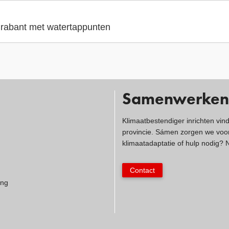
 Brabant met watertappunten
Samenwerken
Klimaatbestendiger inrichten vin
provincie. Sámen zorgen we voor
klimaatadaptatie of hulp nodig?
Contact
ing