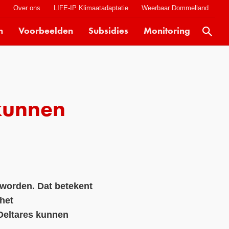
t
Over ons
LIFE-IP Klimaatadaptatie
Weerbaar Dommelland
n
Voorbeelden
Subsidies
Monitoring
Actueel
Kaarten
Klimaatverhalen
kunnen
Kennisdossiers
Hulpmiddelen
Voorbeelden
Subsidies
 worden. Dat betekent
Monitoring
het
Deltares kunnen