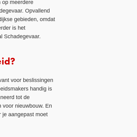
n op meerdere
adegevaar. Opvallend
ndijkse gebieden, omdat
rder is het
aal Schadegevaar.
eid?
vant voor beslissingen
leidsmakers handig is
neerd tot de
en voor nieuwbouw. En
ar je aangepast moet