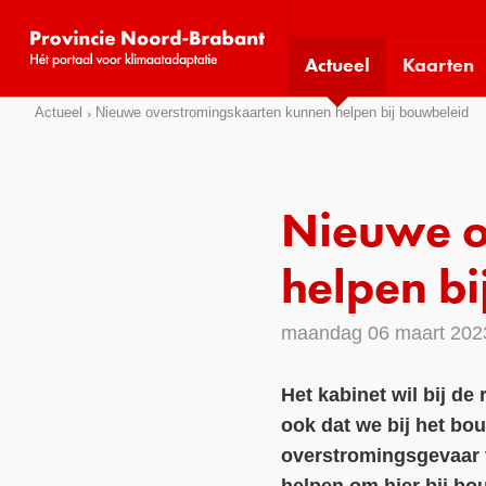
Visit
our
Actueel
Kaarten
social
media
Sla
Actueel
Nieuwe overstromingskaarten kunnen helpen bij bouwbeleid
pages:
links
over
Direct
Nieuwe o
naar
het
helpen b
menu
Direct
maandag 06 maart 202
naar
de
Het kabinet wil bij d
pagina
ook dat we bij het b
inhoud
overstromingsgevaar v