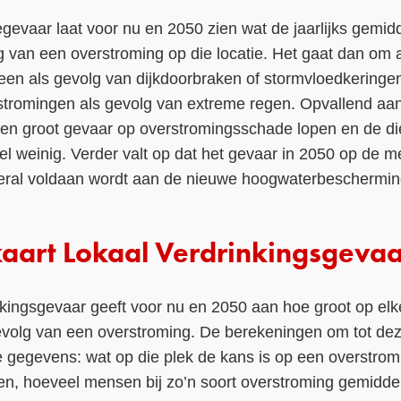
gevaar laat voor nu en 2050 zien wat de jaarlijks gemi
 van een overstroming op die locatie. Het gaat dan om a
leen als gevolg van dijkdoorbraken of stormvloedkeringe
tromingen als gevolg van extreme regen. Opvallend aan 
een groot gevaar op overstromingsschade lopen en de di
el weinig. Verder valt op dat het gevaar in 2050 op de m
veral voldaan wordt aan de nieuwe hoogwaterbeschermi
kaart Lokaal Verdrinkingsgevaa
kingsgevaar geeft voor nu en 2050 aan hoe groot op elk
gevolg van een overstroming. De berekeningen om tot dez
gegevens: wat op die plek de kans is op een overstromi
n, hoeveel mensen bij zo’n soort overstroming gemiddel