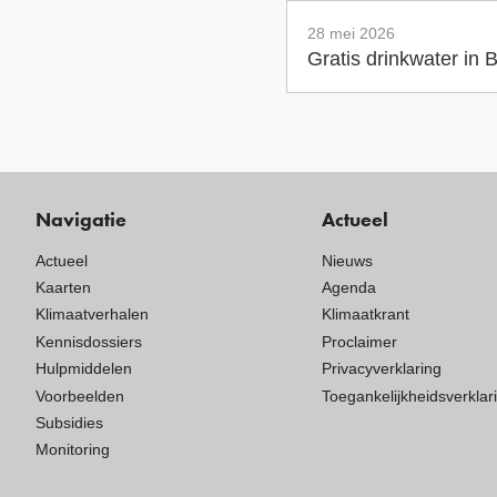
28 mei 2026
Gratis drinkwater in
Navigatie
Actueel
Actueel
Nieuws
Kaarten
Agenda
Klimaatverhalen
Klimaatkrant
Kennisdossiers
Proclaimer
Hulpmiddelen
Privacyverklaring
Voorbeelden
Toegankelijkheidsverklar
Subsidies
Monitoring