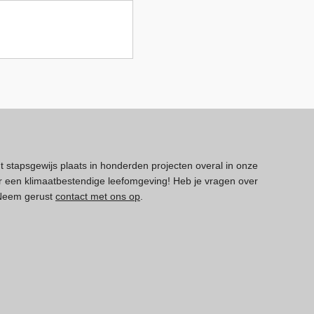
dt stapsgewijs plaats in honderden projecten overal in onze
 een klimaatbestendige leefomgeving! Heb je vragen over
 Neem gerust
contact met ons op
.