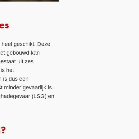
es
 heel geschikt. Deze
iet gebouwd kan
staat uit zes
is het
n is dus een
 minder gevaarlijk is.
Schadegevaar (LSG) en
n?