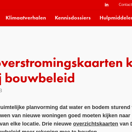
Contac
Klimaatverhalen
Kennisdossiers
Hulpmiddele
verstromingskaarten 
ij bouwbeleid
3
e ruimtelijke planvorming dat water en bodem sturend
ouwen van nieuwe woningen goed moeten kijken naar 
an elke locatie. Drie nieuwe
overzichtskaarten
van 