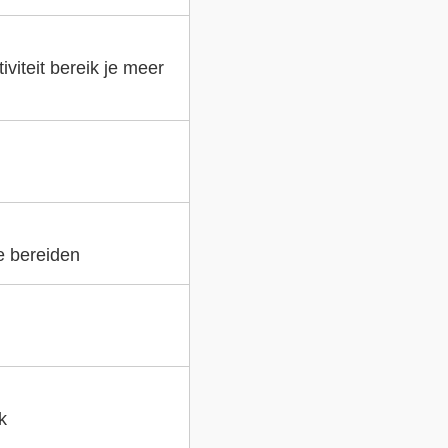
viteit bereik je meer
e bereiden
k