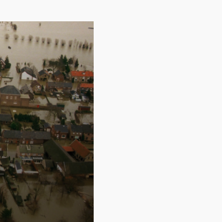
Contact
Over ons
LIFE-IP Klimaatadaptatie
Weerbaar Dommelland