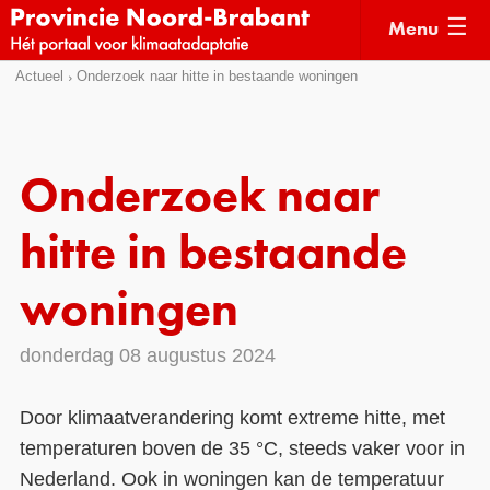
Menu
Sla
Actueel
Onderzoek naar hitte in bestaande woningen
Actueel
links
over
Kaarten
Direct
Klimaatverhalen
Onderzoek naar
naar
Kennisdossiers
het
hitte in bestaande
menu
Hulpmiddelen
Direct
woningen
naar
Voorbeelden
de
donderdag 08 augustus 2024
Subsidies
pagina
inhoud
Monitoring
Door klimaatverandering komt extreme hitte, met
temperaturen boven de 35 °C, steeds vaker voor in
Nederland. Ook in woningen kan de temperatuur