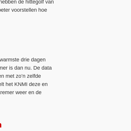
hebben de hittegolf van
eter voorstellen hoe
 warmste drie dagen
rmer is dan nu. De data
ken met zo’n zelfde
lt het KNMI deze en
tremer weer en de
n