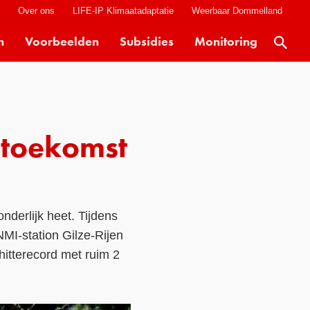
t
Over ons
LIFE-IP Klimaatadaptatie
Weerbaar Dommelland
n
Voorbeelden
Subsidies
Monitoring
Actueel
Kaarten
Klimaatverhalen
e toekomst
Kennisdossiers
Hulpmiddelen
Voorbeelden
nderlijk heet. Tijdens
Subsidies
MI-station Gilze-Rijen
Monitoring
itterecord met ruim 2