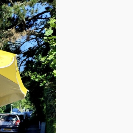
Contact
Over ons
LIFE-IP Klimaatadaptatie
Weerbaar Dommelland