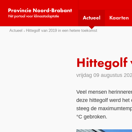
Visit
our
Actueel
Kaarten
social
media
Sla
Actueel
Hittegolf van 2019 in een hetere toekomst
pages:
links
over
Direct
Hittegolf
naar
het
vrijdag 09 augustus 20
menu
Direct
Veel mensen herinneren 
naar
deze hittegolf werd het
de
pagina
steeg de maximumtemper
inhoud
°C gebroken.