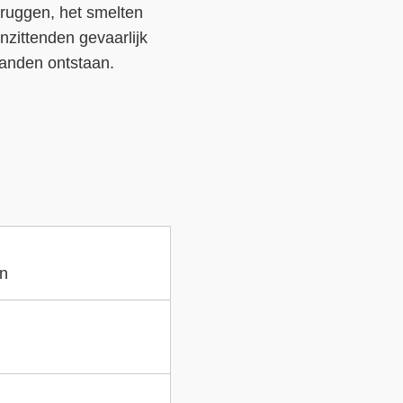
bruggen, het smelten
inzittenden gevaarlijk
randen ontstaan.
en