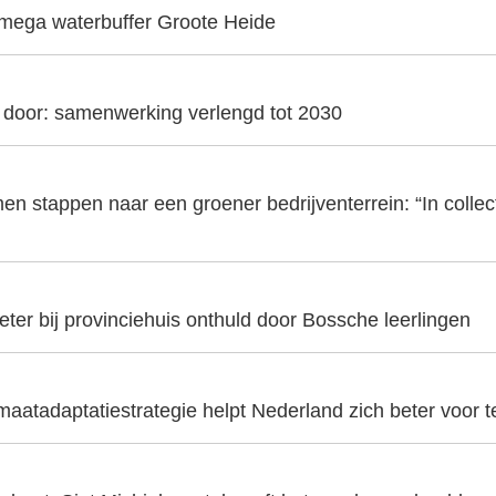
 mega waterbuffer Groote Heide
t door: samenwerking verlengd tot 2030
en stappen naar een groener bedrijventerrein: “In collecti
er bij provinciehuis onthuld door Bossche leerlingen
aatadaptatiestrategie helpt Nederland zich beter voor t