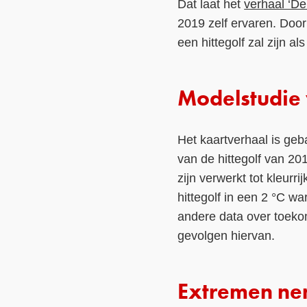
Dat laat het
verhaal ‘De
2019 zelf ervaren. Doo
een hittegolf zal zijn a
Modelstudie
Het kaartverhaal is ge
van de hittegolf van 20
zijn verwerkt tot kleurr
hittegolf in een 2 °C w
andere data over toeko
gevolgen hiervan.
Extremen ne