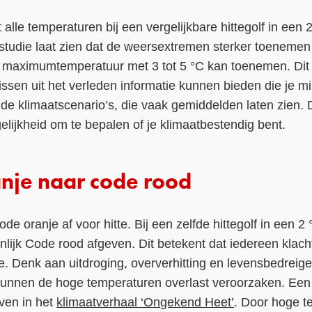
t alle temperaturen bij een vergelijkbare hittegolf in ee
tudie laat zien dat de weersextremen sterker toeneme
 maximumtemperatuur met 3 tot 5 °C kan toenemen. Dit 
sen uit het verleden informatie kunnen bieden die je mi
 de klimaatscenario’s, die vaak gemiddelden laten zien.
ijkheid om te bepalen of je klimaatbestendig bent.
nje naar code rood
de oranje af voor hitte. Bij een zelfde hittegolf in een
lijk Code rood afgeven. Dit betekent dat iedereen klacht
e. Denk aan uitdroging, oververhitting en levensbedreig
 kunnen de hoge temperaturen overlast veroorzaken. Ee
even in het
klimaatverhaal ‘Ongekend Heet’
. Door hoge t