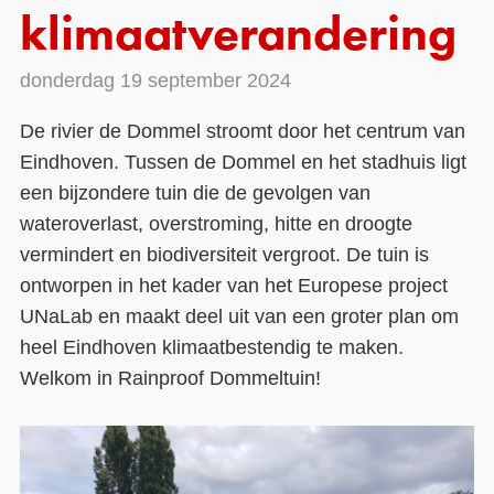
klimaatverandering
Contact
donderdag 19 september 2024
Over ons
De rivier de Dommel stroomt door het centrum van
LIFE-IP Klimaatadaptatie
Eindhoven. Tussen de Dommel en het stadhuis ligt
Weerbaar Dommelland
een bijzondere tuin die de gevolgen van
wateroverlast, overstroming, hitte en droogte
vermindert en biodiversiteit vergroot. De tuin is
ontworpen in het kader van het Europese project
UNaLab en maakt deel uit van een groter plan om
heel Eindhoven klimaatbestendig te maken.
Welkom in Rainproof Dommeltuin!