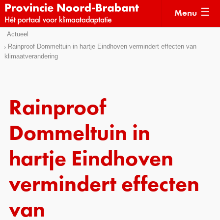
Menu
Sla
Actueel
Actueel
links
Rainproof Dommeltuin in hartje Eindhoven vermindert effecten van
klimaatverandering
over
Kaarten
Direct
Klimaatverhalen
naar
Kennisdossiers
het
Rainproof
menu
Hulpmiddelen
Direct
Dommeltuin in
naar
Voorbeelden
de
hartje Eindhoven
Subsidies
pagina
inhoud
vermindert effecten
Monitoring
van