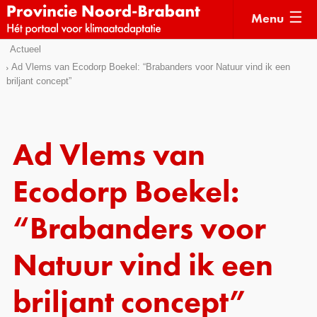
Menu
Sla
Actueel
Actueel
links
Ad Vlems van Ecodorp Boekel: “Brabanders voor Natuur vind ik een
briljant concept”
over
Kaarten
Direct
Klimaatverhalen
naar
Kennisdossiers
het
Ad Vlems van
menu
Hulpmiddelen
Direct
Ecodorp Boekel:
naar
Voorbeelden
de
“Brabanders voor
Subsidies
pagina
inhoud
Natuur vind ik een
Monitoring
briljant concept”