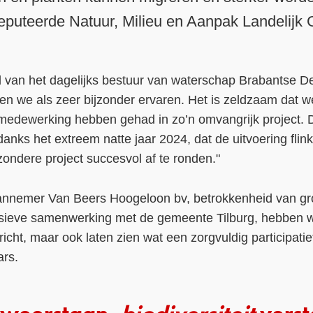
eputeerde Natuur, Milieu en Aanpak Landelijk
d van het dagelijks bestuur van waterschap Brabantse D
we als zeer bijzonder ervaren. Het is zeldzaam dat w
l medewerking hebben gehad in zo’n omvangrijk project. D
nks het extreem natte jaar 2024, dat de uitvoering flink 
zondere project succesvol af te ronden."
 aannemer Van Beers Hoogeloon bv, betrokkenheid van 
tensieve samenwerking met de gemeente Tilburg, hebben we
icht, maar ook laten zien wat een zorgvuldig participatie
ars.