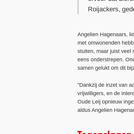
Roijackers, ged
Angelien Hagenaars, li
met omwonenden hebben 
stuiten, maar juist vee
eens onderstrepen. Onda
samen gelukt om dit bij
"Dankzij de inzet van
vrijwilligers, en de in
Oude Leij opnieuw inger
aldus Angelien Hagena