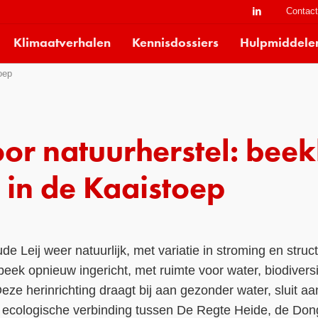
Contac
Klimaatverhalen
Kennisdossiers
Hulpmiddele
oep
r natuurherstel: beek
 in de Kaaistoep
de Leij weer natuurlijk, met variatie in stroming en stru
beek opnieuw ingericht, met ruimte voor water, biodiversi
eze herinrichting draagt bij aan gezonder water, sluit a
e ecologische verbinding tussen De Regte Heide, de Don