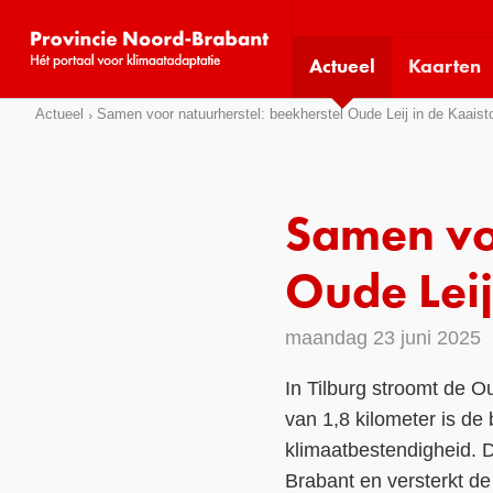
Visit
our
Actueel
Kaarten
social
media
Sla
Actueel
Samen voor natuurherstel: beekherstel Oude Leij in de Kaaist
pages:
links
over
Direct
Samen voo
naar
het
Oude Leij
menu
Direct
maandag 23 juni 2025
naar
de
In Tilburg stroomt de Ou
pagina
van 1,8 kilometer is de 
inhoud
klimaatbestendigheid. D
Brabant en versterkt d