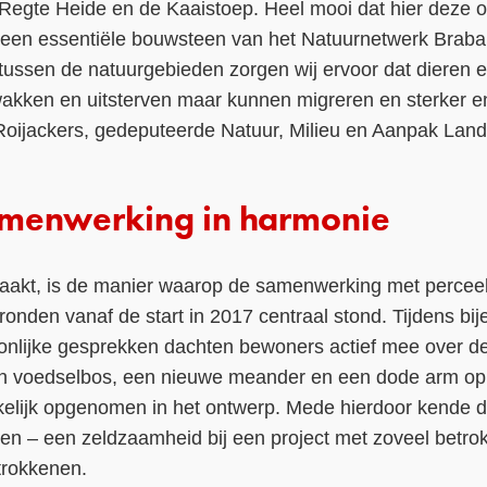
egte Heide en de Kaaistoep. Heel mooi dat hier deze o
is een essentiële bouwsteen van het Natuurnetwerk Brab
tussen de natuurgebieden zorgen wij ervoor dat dieren e
wakken en uitsterven maar kunnen migreren en sterker
Roijackers, gedeputeerde Natuur, Milieu en Aanpak Lande
amenwerking in harmonie
maakt, is de manier waarop de samenwerking met percee
en vanaf de start in 2017 centraal stond. Tijdens bi
nlijke gesprekken dachten bewoners actief mee over de 
en voedselbos, een nieuwe meander en een dode arm op
rkelijk opgenomen in het ontwerp. Mede hierdoor kende 
n – een zeldzaamheid bij een project met zoveel betrok
trokkenen.