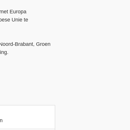
e met Europa
pese Unie te
e Noord-Brabant, Groen
ing.
en