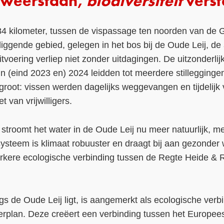
 weerstaan,
biodiversiteit
verst
84 kilometer, tussen de vispassage ten noorden van de G
iggende gebied, gelegen in het bos bij de Oude Leij, de
tvoering verliep niet zonder uitdagingen. De uitzonderlij
 (eind 2023 en) 2024 leidden tot meerdere stillegginge
groot: vissen werden dagelijks weggevangen en tijdelijk 
t van vrijwilligers.
 stroomt het water in de Oude Leij nu meer natuurlijk, me
systeem is klimaat robuuster en draagt bij aan gezonder
terkere ecologische verbinding tussen de Regte Heide & 
ngs de Oude Leij ligt, is aangemerkt als ecologische ver
erplan. Deze creëert een verbinding tussen het Europe