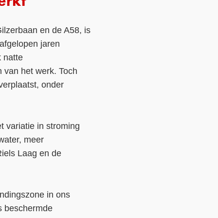
erkt
ilzerbaan en de A58, is
 afgelopen jaren
k natte
n van het werk. Toch
verplaatst, onder
t variatie in stroming
 water, meer
Riels Laag en de
bindingszone in ons
es beschermde