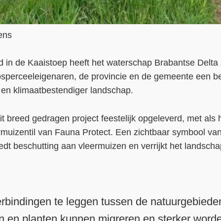
ens
d in de Kaaistoep heeft het waterschap Brabantse Delt
osperceeleigenaren, de provincie en de gemeente een be
er en klimaatbestendiger landschap.
dit breed gedragen project feestelijk opgeleverd, met als
rmuizentil van Fauna Protect. Een zichtbaar symbool van
iedt beschutting aan vleermuizen en verrijkt het landsc
rbindingen te leggen tussen de natuurgebiede
en en planten kunnen migreren en sterker worde