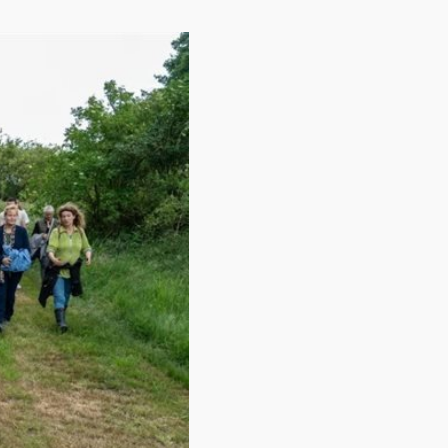
Contact
Over ons
LIFE-IP Klimaatadaptatie
Weerbaar Dommelland