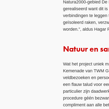
Natura2000-gebied De R
gerealiseerd want dit 
verbindingen te leggen 
geïsoleerd raken, verz
worden.”, aldus Hagar 
Natuur en s
Wat het project uniek 
Kemenade van TWM Grond
veldbezoeken en persoo
een flauw talud voor e
particulier zijn daadwe
procedure géén bezware
compliment aan alle be