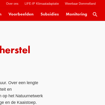
t
Over ons
LIFE-IP Klimaatadaptatie
Weerbaar Dommelland
n
Voorbeelden
Subsidies
Monitoring
Actueel
Kaarten
Klimaatverhalen
herstel
Kennisdossiers
Hulpmiddelen
Voorbeelden
Subsidies
ctuur. Over een lengte
Monitoring
teit en
an op het Natuurnetwerk
ge en de Kaaistoep.