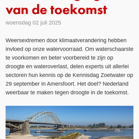
van de toekomst
Contact
woensdag 02 juli 2025
Over ons
LIFE-IP Klimaatadaptatie
Weersextremen door klimaatverandering hebben
invloed op onze watervoorraad. Om waterschaarste
Weerbaar Dommelland
te voorkomen en beter voorbereid te zijn op
droogte en wateroverlast, delen experts uit allerlei
sectoren hun kennis op de Kennisdag Zoetwater op
29 september in Amersfoort. Het doel? Nederland
weerbaar te maken tegen droogte in de toekomst.