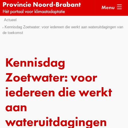
Menu
Sla
Actueel
Actueel
links
Kennisdag Zoetwater: voor iedereen die werkt aan wateruitdagingen van
de toekomst
over
Kaarten
Direct
Klimaatverhalen
naar
Kennisdossiers
het
Kennisdag
menu
Hulpmiddelen
Direct
Zoetwater: voor
naar
Voorbeelden
de
iedereen die werkt
Subsidies
pagina
inhoud
aan
Monitoring
wateruitdagingen