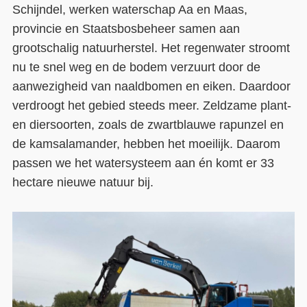
Schijndel, werken waterschap Aa en Maas,
Contact
provincie en Staatsbosbeheer samen aan
grootschalig natuurherstel. Het regenwater stroomt
Over ons
nu te snel weg en de bodem verzuurt door de
LIFE-IP Klimaatadaptatie
aanwezigheid van naaldbomen en eiken. Daardoor
verdroogt het gebied steeds meer. Zeldzame plant-
Weerbaar Dommelland
en diersoorten, zoals de zwartblauwe rapunzel en
de kamsalamander, hebben het moeilijk. Daarom
passen we het watersysteem aan én komt er 33
hectare nieuwe natuur bij.