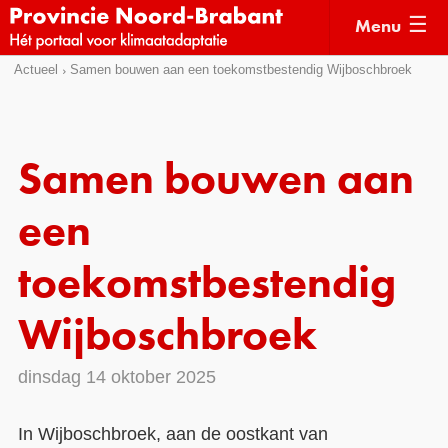
Menu
Sla
Actueel
Samen bouwen aan een toekomstbestendig Wijboschbroek
Actueel
links
over
Kaarten
Direct
Klimaatverhalen
Samen bouwen aan
naar
Kennisdossiers
het
een
menu
Hulpmiddelen
Direct
toekomstbestendig
naar
Voorbeelden
de
Wijboschbroek
Subsidies
pagina
inhoud
Monitoring
dinsdag 14 oktober 2025
In Wijboschbroek, aan de oostkant van