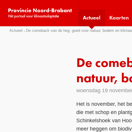
Visit
our
Actueel
Kaarten
social
media
Sla
Actueel
De comeback van de heg: goed voor natuur, bodem en klimaa
pages:
links
over
Direct
De comeb
naar
het
natuur, 
menu
Direct
woensdag 19 novembe
naar
de
Het is november, het be
pagina
die met schop en plantg
inhoud
Schinkelshoek van Hoo
meer heggen om biodiver