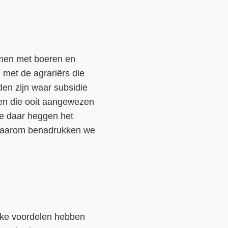
amen met boeren en
 met de agrariërs die
den zijn waar subsidie
en die ooit aangewezen
we daar heggen het
. Daarom benadrukken we
jke voordelen hebben