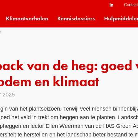
Contac
Klimaatverhalen
Kennisdossiers
Hulpmiddele
t
ack van de heg: goed 
bodem en klimaat
r 2025
gin van het plantseizoen. Terwijl veel mensen binnenblij
oed het veld in trekt om heggen aan te planten. Landsch
pheggen en lector Ellen Weerman van de HAS Green Ac
siteit te herstellen en het landschap beter bestand te