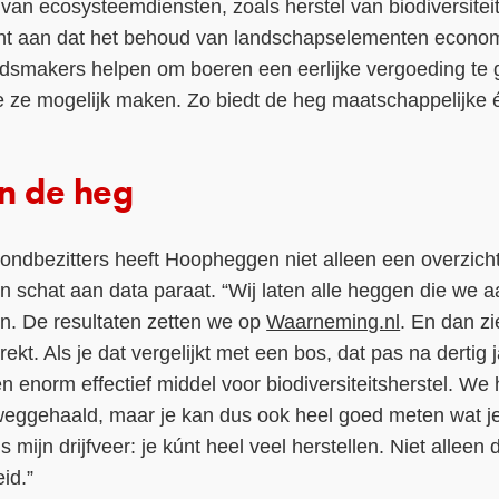
 van ecosysteemdiensten, zoals herstel van biodiversite
t aan dat het behoud van landschapselementen economis
idsmakers helpen om boeren een eerlijke vergoeding te
 ze mogelijk maken. Zo biedt de heg maatschappelijke é
in de heg
grondbezitters heeft Hoopheggen niet alleen een overzic
 schat aan data paraat. “Wij laten alle heggen die we aa
n. De resultaten zetten we op
Waarneming.nl
. En dan zi
ekt. Als je dat vergelijkt met een bos, dat pas na dertig
een enorm effectief middel voor biodiversiteitsherstel. W
weggehaald, maar je kan dus ook heel goed meten wat j
 mijn drijfveer: je kúnt heel veel herstellen. Niet alleen 
id.”