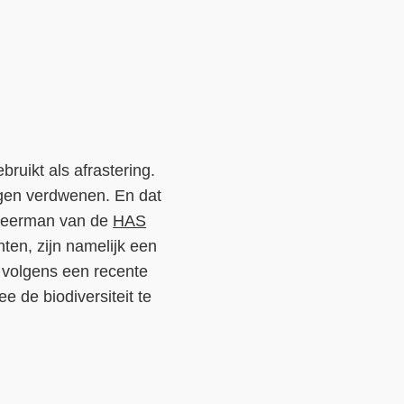
Contact
Over ons
LIFE-IP Klimaatadaptatie
Weerbaar Dommelland
ruikt als afrastering.
ggen verdwenen. En dat
Weerman van de
HAS
ten, zijn namelijk een
, volgens een recente
 de biodiversiteit te