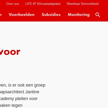
t
Over ons
LIFE-IP Klimaatadaptatie
Weerbaar Dommelland
n
Voorbeelden
Subsidies
Monitoring
Actueel
Kaarten
Klimaatverhalen
voor
Kennisdossiers
Hulpmiddelen
Voorbeelden
Subsidies
ven, is er ook een groep
Monitoring
apsarchitect Jantine
ademy pleiten voor
 maken tegen