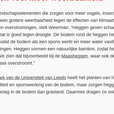
andschapselementen die zorgen voor meer vogels, inse
 een grotere weerbaarheid tegen de effecten van klimaat
 en overstromingen, stelt Weerman. “Heggen geven scha
Dat is goed tegen droogte. De bodem rond de heggen he
 zodat de bodem als een spons werkt en meer water vast
ngen. Heggen vormen een natuurlijke barrière, zodat het
 We zien dat bijvoorbeeld bij de
Maasheggen
, waar ook d
as overstroomt.”
ek van de Universiteit van Leeds
heeft het planten van 
italiteit en sponswerking van de bodem, maar zorgen hegg
pslag in de bodem dan grasland. Daarmee dragen ze ook
.