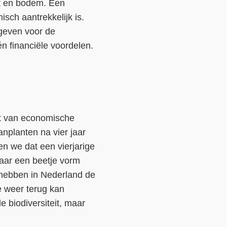
it en bodem. Een
ch aantrekkelijk is.
 geven voor de
n financiële voordelen.
ht van economische
nplanten na vier jaar
en we dat een vierjarige
 jaar een beetje vorm
e hebben in Nederland de
e weer terug kan
de biodiversiteit, maar