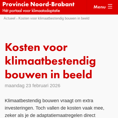
Menu
Sla
Actueel
Kosten voor klimaatbestendig bouwen in beeld
Actueel
links
over
Kaarten
Direct
Klimaatverhalen
Kosten voor
naar
Kennisdossiers
het
klimaatbestendig
menu
Hulpmiddelen
Direct
bouwen in beeld
naar
Voorbeelden
de
maandag 23 februari 2026
Subsidies
pagina
inhoud
Monitoring
Klimaatbestendig bouwen vraagt om extra
investeringen. Toch vallen de kosten vaak mee,
zeker als je de adaptatiemaatregelen direct