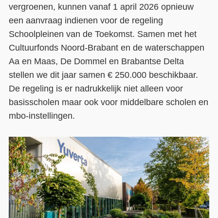
vergroenen, kunnen vanaf 1 april 2026 opnieuw
Contact
een aanvraag indienen voor de regeling
Schoolpleinen van de Toekomst. Samen met het
Over ons
Cultuurfonds Noord-Brabant en de waterschappen
LIFE-IP Klimaatadaptatie
Aa en Maas, De Dommel en Brabantse Delta
stellen we dit jaar samen € 250.000 beschikbaar.
Weerbaar Dommelland
De regeling is er nadrukkelijk niet alleen voor
basisscholen maar ook voor middelbare scholen en
mbo-instellingen.