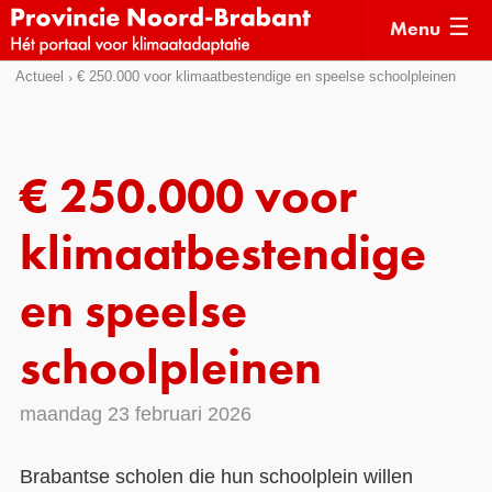
Menu
Sla
Actueel
€ 250.000 voor klimaatbestendige en speelse schoolpleinen
Actueel
links
over
Kaarten
Direct
Klimaatverhalen
€ 250.000 voor
naar
Kennisdossiers
het
klimaatbestendige
menu
Hulpmiddelen
Direct
en speelse
naar
Voorbeelden
de
schoolpleinen
Subsidies
pagina
inhoud
Monitoring
maandag 23 februari 2026
Brabantse scholen die hun schoolplein willen