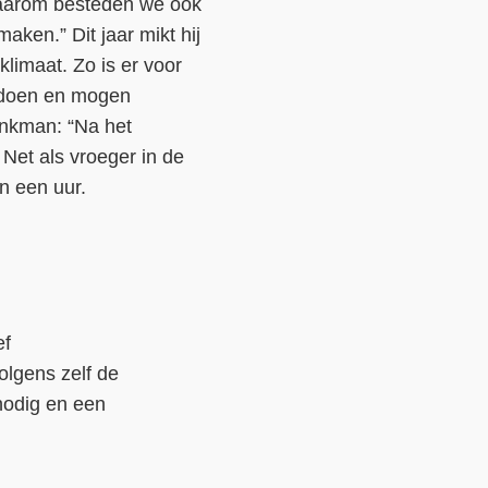
 Daarom besteden we ook
ken.” Dit jaar mikt hij
limaat. Zo is er voor
edoen en mogen
inkman: “Na het
 Net als vroeger in de
n een uur.
ef
olgens zelf de
 nodig en een