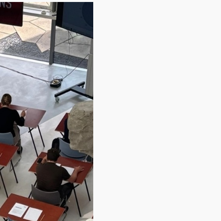
Contact
Over ons
LIFE-IP Klimaatadaptatie
Weerbaar Dommelland