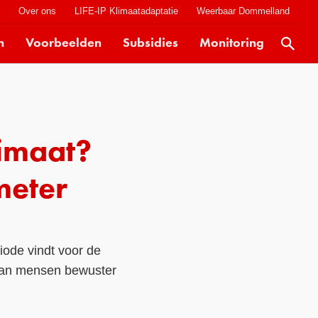
t
Over ons
LIFE-IP Klimaatadaptatie
Weerbaar Dommelland
n
Voorbeelden
Subsidies
Monitoring
Actueel
Kaarten
Klimaatverhalen
limaat?
Kennisdossiers
Hulpmiddelen
meter
Voorbeelden
Subsidies
iode vindt voor de
Monitoring
kman mensen bewuster