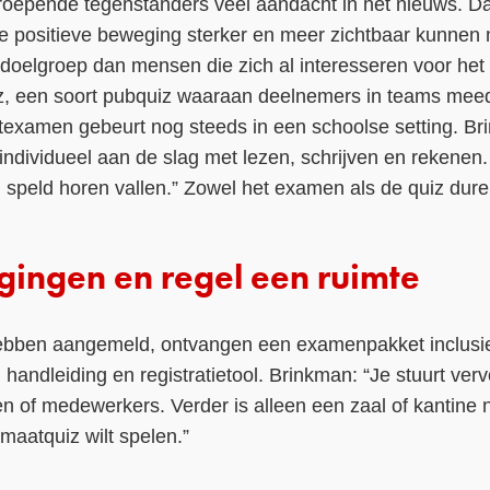
rd roepende tegenstanders veel aandacht in het nieuws.
 positieve beweging sterker en meer zichtbaar kunnen ma
oelgroep dan mensen die zich al interesseren voor het k
uiz, een soort pubquiz waaraan deelnemers in teams me
texamen gebeurt nog steeds in een schoolse setting. Br
 individueel aan de slag met lezen, schrijven en rekenen.
 speld horen vallen.” Zowel het examen als de quiz dure
igingen en regel een ruimte
hebben aangemeld, ontvangen een examenpakket inclusi
handleiding en registratietool. Brinkman: “Je stuurt verv
en of medewerkers. Verder is alleen een zaal of kantine
imaatquiz wilt spelen.”