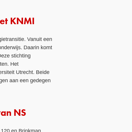
het KNMI
ietransitie. Vanuit een
onderwijs. Daarin komt
Deze stichting
ten. Het
siteit Utrecht. Beide
ragen aan een gedegen
van NS
er 120 en Brinkman