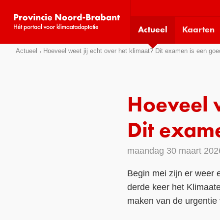
Visit
our
Actueel
Kaarten
social
media
Sla
Actueel
Hoeveel weet jij echt over het klimaat? Dit examen is een go
pages:
links
over
Direct
Hoeveel w
naar
het
Dit exam
menu
Direct
maandag 30 maart 202
naar
de
Begin mei zijn er weer 
pagina
derde keer het Klimaat
inhoud
maken van de urgentie 