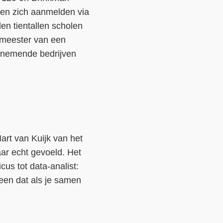
nen zich aanmelden via
en tientallen scholen
emeester van een
lnemende bedrijven
rt van Kuijk van het
aar echt gevoeld. Het
us tot data‑analist:
een dat als je samen