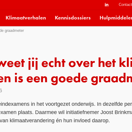
Contac
Klimaatverhalen
Kennisdossiers
Hulpmiddele
ede graadmeter
eet jij echt over het k
en is een goede graad
6
eindexamens in het voortgezet onderwijs. In dezelfde per
examen plaats. Daarmee wil initiatiefnemer Joost Brin
van klimaatverandering én hun invloed daarop.