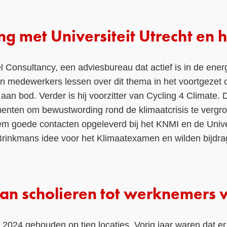
 met Universiteit Utrecht en 
l Consultancy, een adviesbureau dat actief is in de energ
en medewerkers lessen over dit thema in het voortgezet 
aan bod. Verder is hij voorzitter van Cycling 4 Climate. 
menten om bewustwording rond de klimaatcrisis te vergro
em goede contacten opgeleverd bij het KNMI en de Univer
Brinkmans idee voor het Klimaatexamen en wilden bijd
an scholieren tot werknemers 
n 2024 gehouden op tien locaties. Vorig jaar waren dat 