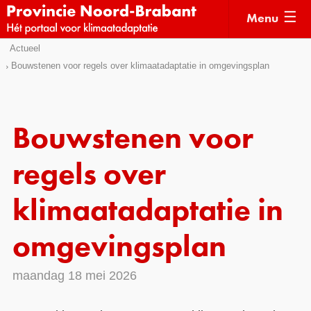
Menu
Sla
Actueel
Actueel
links
Bouwstenen voor regels over klimaatadaptatie in omgevingsplan
over
Kaarten
Direct
Klimaatverhalen
naar
Bouwstenen voor
Kennisdossiers
het
menu
regels over
Hulpmiddelen
Direct
naar
Voorbeelden
klimaatadaptatie in
de
Subsidies
pagina
omgevingsplan
inhoud
Monitoring
maandag 18 mei 2026