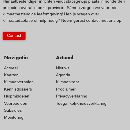
Klimaatbestendiger inrichten vindt stapsgewijs plaats in honderden
projecten overal in onze provincie. Sámen zorgen we voor een
klimaatbestendige leefomgeving! Heb je vragen over
klimaatadaptatie of hulp nodig? Neem gerust
contact met ons op
.
Contact
Navigatie
Actueel
Actueel
Nieuws
Kaarten
Agenda
Klimaatverhalen
Klimaatkrant
Kennisdossiers
Proclaimer
Hulpmiddelen
Privacyverklaring
Voorbeelden
Toegankelijkheidsverklaring
Subsidies
Monitoring