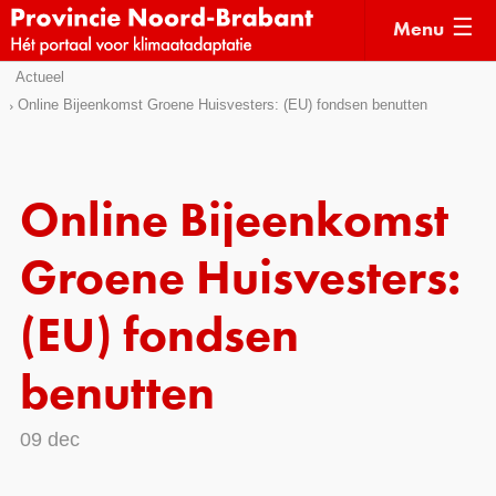
Menu
Sla
Actueel
Actueel
links
Online Bijeenkomst Groene Huisvesters: (EU) fondsen benutten
over
Kaarten
Direct
Klimaatverhalen
naar
Online Bijeenkomst
Kennisdossiers
het
menu
Groene Huisvesters:
Hulpmiddelen
Direct
naar
Voorbeelden
(EU) fondsen
de
Subsidies
pagina
benutten
inhoud
Monitoring
09 dec