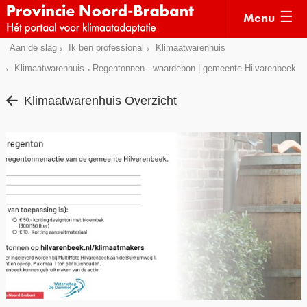
Menu
Sla
Aan de slag
Ik ben professional
Klimaatwarenhuis
Actueel
links
Klimaatwarenhuis
Regentonnen - waardebon | gemeente Hilvarenbeek
over
Kaarten
Klimaatwarenhuis Overzicht
Direct
Klimaatverhalen
naar
Kennisdossiers
het
menu
Hulpmiddelen
Direct
naar
Voorbeelden
de
Subsidies
pagina
inhoud
Monitoring