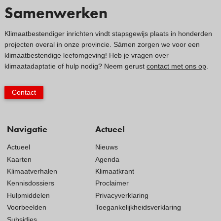
Samenwerken
Klimaatbestendiger inrichten vindt stapsgewijs plaats in honderden
projecten overal in onze provincie. Sámen zorgen we voor een
klimaatbestendige leefomgeving! Heb je vragen over
klimaatadaptatie of hulp nodig? Neem gerust
contact met ons op
.
Contact
Navigatie
Actueel
Actueel
Nieuws
Kaarten
Agenda
Klimaatverhalen
Klimaatkrant
Kennisdossiers
Proclaimer
Hulpmiddelen
Privacyverklaring
Voorbeelden
Toegankelijkheidsverklaring
Subsidies