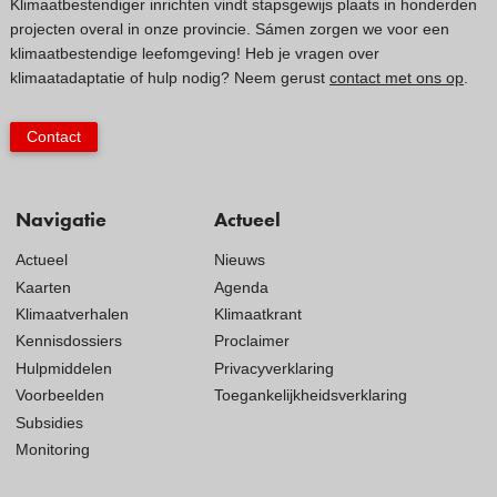
Klimaatbestendiger inrichten vindt stapsgewijs plaats in honderden
projecten overal in onze provincie. Sámen zorgen we voor een
klimaatbestendige leefomgeving! Heb je vragen over
klimaatadaptatie of hulp nodig? Neem gerust
contact met ons op
.
Contact
Navigatie
Actueel
Actueel
Nieuws
Kaarten
Agenda
Klimaatverhalen
Klimaatkrant
Kennisdossiers
Proclaimer
Hulpmiddelen
Privacyverklaring
Voorbeelden
Toegankelijkheidsverklaring
Subsidies
Monitoring