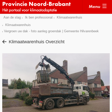
Menu
Sla
Aan de slag
Ik ben professional
Klimaatwarenhuis
Actueel
links
Klimaatwarenhuis
over
Kaarten
Vergroen uw dak - foto aanleg groendak | Gemeente Hilvarenbeek
Direct
Klimaatverhalen
Klimaatwarenhuis Overzicht
naar
Kennisdossiers
het
menu
Hulpmiddelen
Direct
naar
Voorbeelden
de
Subsidies
pagina
inhoud
Monitoring