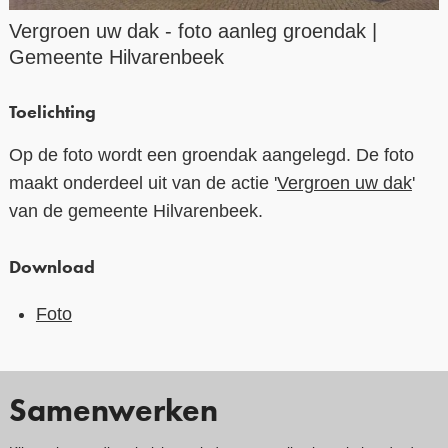
Vergroen uw dak - foto aanleg groendak |
Contact
Gemeente Hilvarenbeek
Over ons
Toelichting
LIFE-IP Klimaatadaptatie
Op de foto wordt een groendak aangelegd. De foto
Weerbaar Dommelland
maakt onderdeel uit van de actie '
Vergroen uw dak
'
van de gemeente Hilvarenbeek.
Download
Foto
Samenwerken