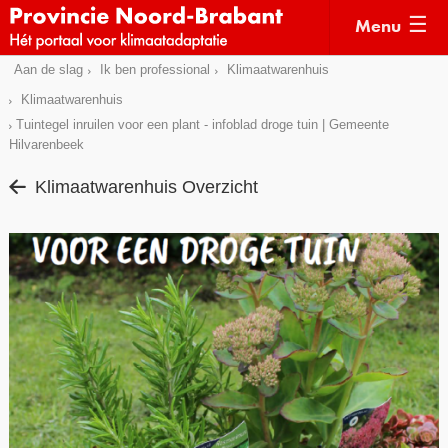
Menu
Sla
Aan de slag
Ik ben professional
Klimaatwarenhuis
Actueel
links
Klimaatwarenhuis
over
Kaarten
Tuintegel inruilen voor een plant - infoblad droge tuin | Gemeente
Hilvarenbeek
Direct
Klimaatverhalen
naar
Klimaatwarenhuis Overzicht
Kennisdossiers
het
menu
Hulpmiddelen
Direct
naar
Voorbeelden
de
Subsidies
pagina
inhoud
Monitoring