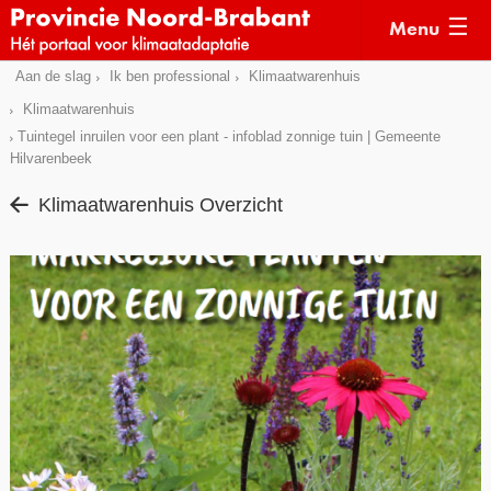
Menu
Sla
Aan de slag
Ik ben professional
Klimaatwarenhuis
Actueel
links
Klimaatwarenhuis
over
Kaarten
Tuintegel inruilen voor een plant - infoblad zonnige tuin | Gemeente
Hilvarenbeek
Direct
Klimaatverhalen
naar
Klimaatwarenhuis Overzicht
Kennisdossiers
het
menu
Hulpmiddelen
Direct
naar
Voorbeelden
de
Subsidies
pagina
inhoud
Monitoring