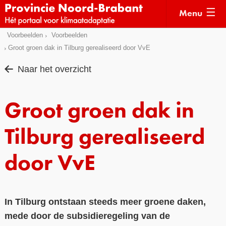
Menu
Sla
Voorbeelden
Voorbeelden
Actueel
links
Groot groen dak in Tilburg gerealiseerd door VvE
over
Kaarten
Naar het overzicht
Direct
Klimaatverhalen
naar
Kennisdossiers
Groot groen dak in
het
menu
Hulpmiddelen
Direct
Tilburg gerealiseerd
naar
Voorbeelden
de
door VvE
Subsidies
pagina
inhoud
Monitoring
In Tilburg ontstaan steeds meer groene daken,
mede door de subsidieregeling van de