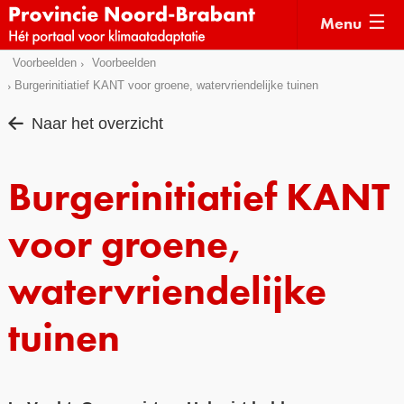
Menu
Sla
Voorbeelden
Voorbeelden
Actueel
links
Burgerinitiatief KANT voor groene, watervriendelijke tuinen
over
Kaarten
Naar het overzicht
Direct
Klimaatverhalen
naar
Kennisdossiers
Burgerinitiatief KANT
het
menu
Hulpmiddelen
Direct
voor groene,
naar
Voorbeelden
de
watervriendelijke
Subsidies
pagina
inhoud
tuinen
Monitoring