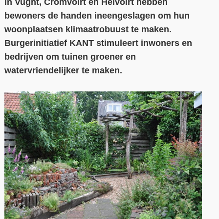
In Vught, Cromvoirt en Helvoirt hebben
bewoners de handen ineengeslagen om hun
Contact
woonplaatsen klimaatrobuust te maken.
Over ons
Burgerinitiatief KANT stimuleert inwoners en
bedrijven om tuinen groener en
LIFE-IP Klimaatadaptatie
watervriendelijker te maken.
Weerbaar Dommelland