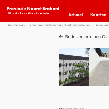
Visit
our
Actueel
Kaarten
social
media
Sla
Aan de slag
Ik ben een ondernemer
Bedrijventerreinen
Bedrijvent
pages:
links
Bedrijventerreinen Ove
over
Direct
naar
het
menu
Direct
naar
de
pagina
inhoud