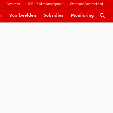
t
Over ons
LIFE-IP Klimaatadaptatie
Weerbaar Dommelland
n
Voorbeelden
Subsidies
Monitoring
Actueel
Kaarten
Klimaatverhalen
Kennisdossiers
Hulpmiddelen
Voorbeelden
Subsidies
Monitoring