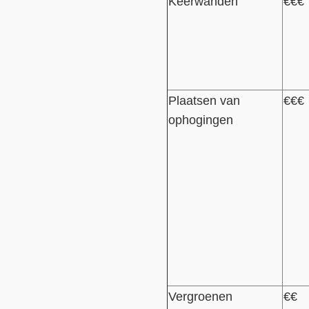
Keerwanden
€€€
Plaatsen van
€€€
ophogingen
Vergroenen
€€