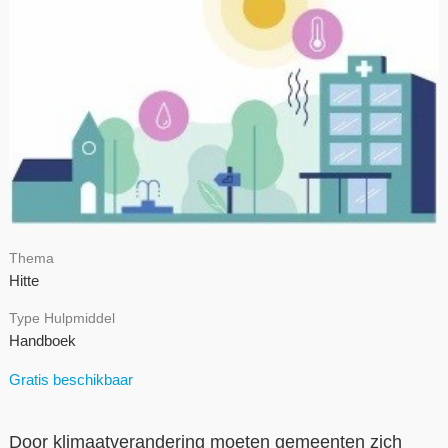
Contact
Over ons
LIFE-IP Klimaatadaptatie
Weerbaar Dommelland
Thema
Hitte
Type Hulpmiddel
Handboek
Gratis beschikbaar
Door klimaatverandering moeten gemeenten zich