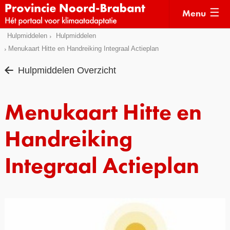
Menu
Sla
Hulpmiddelen
Hulpmiddelen
Actueel
links
Menukaart Hitte en Handreiking Integraal Actieplan
over
Kaarten
Hulpmiddelen Overzicht
Direct
Klimaatverhalen
naar
Kennisdossiers
Menukaart Hitte en
het
menu
Hulpmiddelen
Direct
Handreiking
naar
Voorbeelden
de
Integraal Actieplan
Subsidies
pagina
inhoud
Monitoring