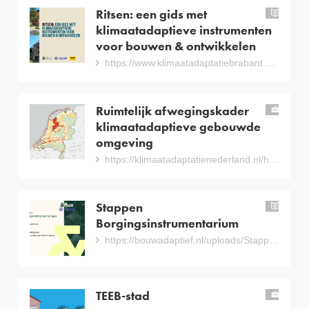
Ritsen: een gids met
han
klimaatadaptieve instrumenten
voor bouwen & ontwikkelen
https://www.klimaatadaptatiebrabant.nl/hulpmiddelen/hulpmiddelen-detail/516/ritsen-een-gids-met-klimaatadaptieve-instrumenten-voor-bouwen-ontwikkelen
Ruimtelijk afwegingskader
inst
klimaatadaptieve gebouwde
omgeving
https://klimaatadaptatienederland.nl/hulpmiddelen/overzicht/ruimtelijk-afwegingskader/
Stappen
han
Borgingsinstrumentarium
https://bouwadaptief.nl/uploads/Stappen-richting-borgingsinstrumentarium_Final.pdf
TEEB-stad
inst