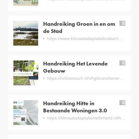
Handreiking Groen in en om
han
de Stad
https://www.klimaatadaptatiebrabant.nl/hulpmiddelen/hulpmiddelen-detail/662/handreiking-groen-in-en-om-de-stad
Handreiking Het Levende
han
Gebouw
https://onlinetouch.nl/vhg/branchevereniging-vhg---handleiding-het-levende-gebouw?html=true#/0/
Handreiking Hitte in
han
Bestaande Woningen 3.0
https://klimaatadaptatienederland.nl/hulpmiddelen/overzicht/handreiking-hitte-bestaande-woningen/