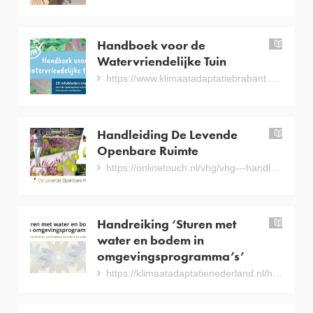
Handboek voor de
han
Watervriendelijke Tuin
https://www.klimaatadaptatiebrabant.nl/hulpmiddelen/hulpmiddelen-detail/576/handboek-voor-de-watervriendelijke-tuin
Handleiding De Levende
han
Openbare Ruimte
https://onlinetouch.nl/vhg/vhg---handleiding-de-levende-openbare-ruimte?html=true#/0/
Handreiking ‘Sturen met
han
water en bodem in
omgevingsprogramma’s’
https://klimaatadaptatienederland.nl/hulpmiddelen/overzicht/handreiking-sturen-water-bodem-omgevingsprogramma/