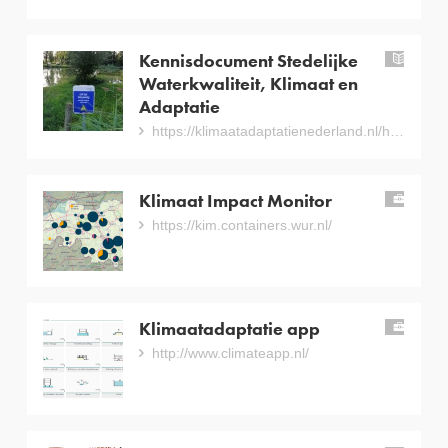
Kennisdocument Stedelijke
han
Waterkwaliteit, Klimaat en
Adaptatie
https://klimaatadaptatienederland.nl/hulpmiddelen/overzicht/kennisdocument-stedelijke-waterkwaliteit-klimaat/
Klimaat Impact Monitor
inst
https://kim.containers.wur.nl/
Klimaatadaptatie app
inst
http://www.climateapp.nl/