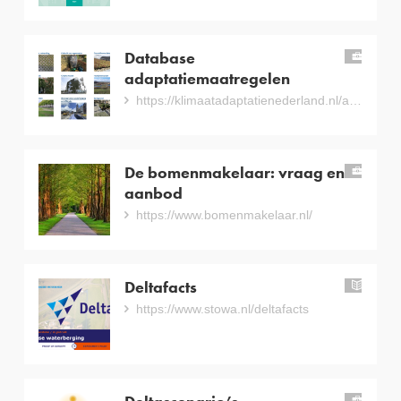
Database
inst
adaptatiemaatregelen
https://klimaatadaptatienederland.nl/adaptatiemaatregelen/
De bomenmakelaar: vraag en
inst
aanbod
https://www.bomenmakelaar.nl/
Deltafacts
han
https://www.stowa.nl/deltafacts
inst