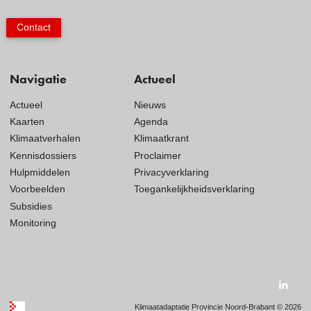
Contact
Navigatie
Actueel
Actueel
Nieuws
Kaarten
Agenda
Klimaatverhalen
Klimaatkrant
Kennisdossiers
Proclaimer
Hulpmiddelen
Privacyverklaring
Voorbeelden
Toegankelijkheidsverklaring
Subsidies
Monitoring
Visit
our
Klimaatadaptatie Provincie Noord-Brabant © 2026
social