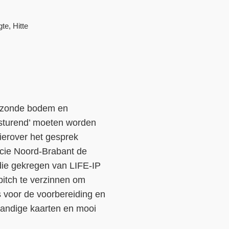
Contact
te, Hitte
Over ons
LIFE-IP Klimaatadaptatie
Weerbaar Dommelland
gezonde bodem en
 sturend’ moeten worden
ierover het gesprek
cie Noord-Brabant de
die gekregen van LIFE-IP
itch te verzinnen om
s voor de voorbereiding en
handige kaarten en mooi