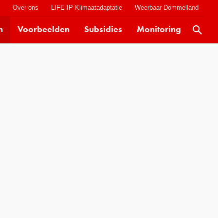
t
Over ons
LIFE-IP Klimaatadaptatie
Weerbaar Dommelland
n
Voorbeelden
Subsidies
Monitoring
Actueel
Kaarten
Klimaatverhalen
Kennisdossiers
Hulpmiddelen
Voorbeelden
Subsidies
Monitoring