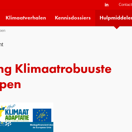
Contac
Klimaatverhalen
Kennisdossiers
Hulpmiddele
pen
ht
ng Klimaatrobuuste
ppen