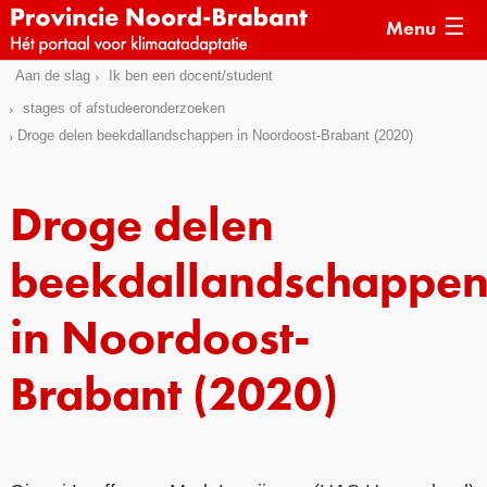
Menu
Sla
Aan de slag
Ik ben een docent/student
Actueel
links
stages of afstudeeronderzoeken
over
Kaarten
Droge delen beekdallandschappen in Noordoost-Brabant (2020)
Direct
Klimaatverhalen
naar
Droge delen
Kennisdossiers
het
menu
Hulpmiddelen
beekdallandschappe
Direct
naar
Voorbeelden
in Noordoost-
de
Subsidies
pagina
Brabant (2020)
inhoud
Monitoring