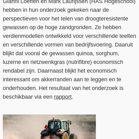
Gianni Loeffen en Mark Laurijssen (HAS Hogeschool)
hebben in hun onderzoek gekeken naar de
Contact
perspectieven voor het telen van droogteresistente
Over ons
gewassen op de hoge zandgronden. Ze hebben
verdienmodellen ontwikkeld voor verschillende teelten
LIFE-IP Klimaatadaptatie
en verschillende vormen van bedrijfsvoering. Daaruit
Weerbaar Dommelland
blijkt dat vooral de gewassen quinoa, sorghum,
luzerne en rietzwenkgras (nutrifibre) economisch
rendabel zijn. Daarnaast blijkt het economisch
interessant om akkerranden aan te leggen en te
onderhouden. Het resultaat van het onderzoek is
beschikbaar via een
rapport
.