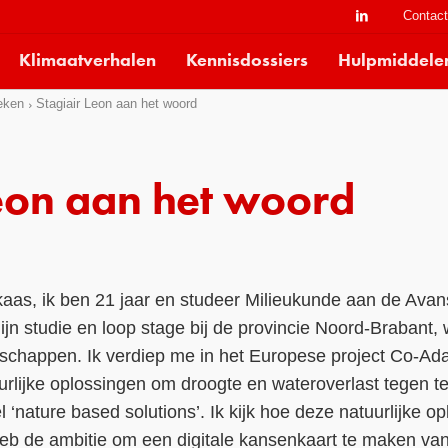
Contac
Klimaatverhalen
Kennisdossiers
Hulpmiddele
eken
Stagiair Leon aan het woord
Leon aan het woord
aas, ik ben 21 jaar en studeer Milieukunde aan de Avan
 mijn studie en loop stage bij de provincie Noord-Brabant
chappen. Ik verdiep me in het Europese project Co-Adapt
urlijke oplossingen om droogte en wateroverlast tegen te
 ‘nature based solutions’. Ik kijk hoe deze natuurlijke
heb de ambitie om een digitale kansenkaart te maken va