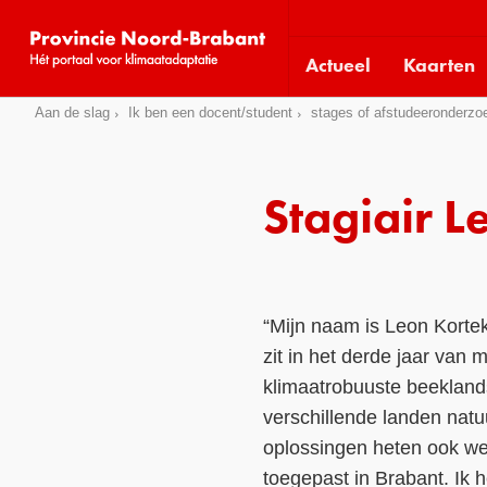
Visit
our
Actueel
Kaarten
social
media
Sla
Aan de slag
Ik ben een docent/student
stages of afstudeeronderzo
pages:
links
over
Stagiair 
Direct
naar
het
menu
Direct
“Mijn naam is Leon Kortek
naar
zit in het derde jaar van
de
klimaatrobuuste beeklands
pagina
verschillende landen natu
inhoud
oplossingen heten ook wel
toegepast in Brabant. Ik 