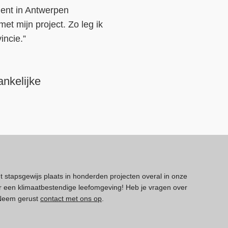
ent in Antwerpen
t mijn project. Zo leg ik
incie.”
ankelijke
dt stapsgewijs plaats in honderden projecten overal in onze
 een klimaatbestendige leefomgeving! Heb je vragen over
 Neem gerust
contact met ons op
.