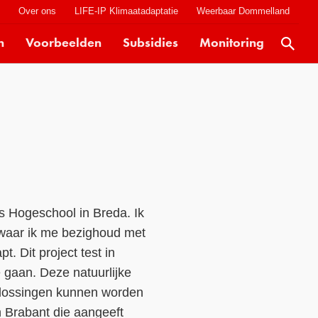
t
Over ons
LIFE-IP Klimaatadaptatie
Weerbaar Dommelland
n
Voorbeelden
Subsidies
Monitoring
Actueel
Kaarten
Klimaatverhalen
Kennisdossiers
Hulpmiddelen
Voorbeelden
s Hogeschool in Breda. Ik
Subsidies
, waar ik me bezighoud met
. Dit project test in
Monitoring
 gaan. Deze natuurlijke
 oplossingen kunnen worden
n Brabant die aangeeft