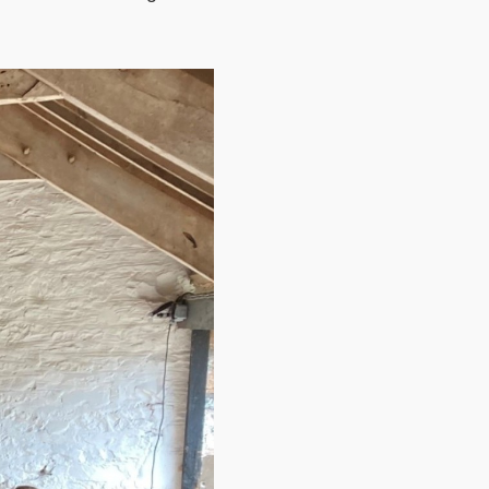
Contact
Over ons
LIFE-IP Klimaatadaptatie
Weerbaar Dommelland