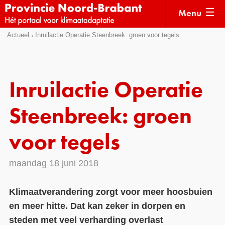
Menu
Sla
Actueel
Inruilactie Operatie Steenbreek: groen voor tegels
Actueel
links
over
Kaarten
Direct
Klimaatverhalen
Inruilactie Operatie
naar
Kennisdossiers
het
Steenbreek: groen
menu
Hulpmiddelen
Direct
voor tegels
naar
Voorbeelden
de
maandag 18 juni 2018
Subsidies
pagina
inhoud
Monitoring
Klimaatverandering zorgt voor meer hoosbuien
en meer hitte. Dat kan zeker in dorpen en
steden met veel verharding overlast