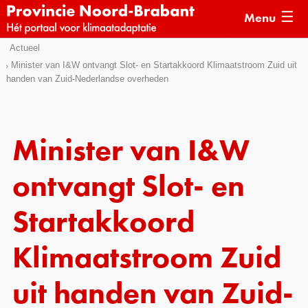
Menu
Sla
Actueel
Actueel
links
Minister van I&W ontvangt Slot- en Startakkoord Klimaatstroom Zuid uit
handen van Zuid-Nederlandse overheden
over
Kaarten
Direct
Klimaatverhalen
naar
Kennisdossiers
het
Minister van I&W
menu
Hulpmiddelen
Direct
ontvangt Slot- en
naar
Voorbeelden
de
Startakkoord
Subsidies
pagina
inhoud
Klimaatstroom Zuid
Monitoring
uit handen van Zuid-