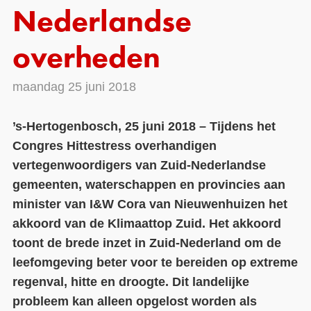
Nederlandse
Contact
overheden
Over ons
LIFE-IP Klimaatadaptatie
maandag 25 juni 2018
Weerbaar Dommelland
’s-Hertogenbosch, 25 juni 2018 – Tijdens het
Congres Hittestress overhandigen
vertegenwoordigers van Zuid-Nederlandse
gemeenten, waterschappen en provincies aan
minister van I&W Cora van Nieuwenhuizen het
akkoord van de Klimaattop Zuid. Het akkoord
toont de brede inzet in Zuid-Nederland om de
leefomgeving beter voor te bereiden op extreme
regenval, hitte en droogte. Dit landelijke
probleem kan alleen opgelost worden als