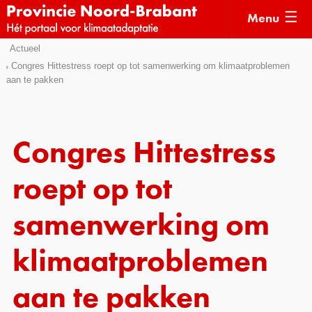
Menu
Sla
Actueel
Actueel
links
Congres Hittestress roept op tot samenwerking om klimaatproblemen
aan te pakken
over
Kaarten
Direct
Klimaatverhalen
naar
Kennisdossiers
het
Congres Hittestress
menu
Hulpmiddelen
Direct
roept op tot
naar
Voorbeelden
de
samenwerking om
Subsidies
pagina
inhoud
klimaatproblemen
Monitoring
aan te pakken