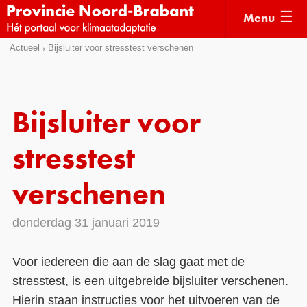
Menu
Sla
Actueel
Bijsluiter voor stresstest verschenen
Actueel
links
over
Kaarten
Direct
Klimaatverhalen
Bijsluiter voor
naar
Kennisdossiers
het
stresstest
menu
Hulpmiddelen
Direct
verschenen
naar
Voorbeelden
de
donderdag 31 januari 2019
Subsidies
pagina
inhoud
Monitoring
Voor iedereen die aan de slag gaat met de
stresstest, is een
uitgebreide bijsluiter
verschenen.
Hierin staan instructies voor het uitvoeren van de