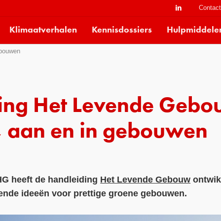
Contac
Klimaatverhalen
Kennisdossiers
Hulpmiddele
ebouwen
ing Het Levende Gebo
, aan en in gebouwen
G heeft de handleiding
Het Levende Gebouw
ontwikk
rende ideeën voor prettige groene gebouwen.