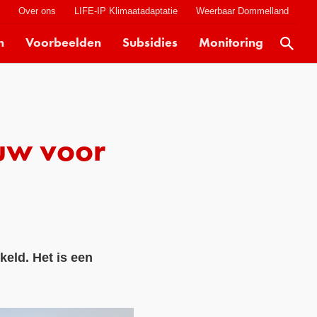
t
Over ons
LIFE-IP Klimaatadaptatie
Weerbaar Dommelland
n
Voorbeelden
Subsidies
Monitoring
Actueel
Kaarten
Klimaatverhalen
uw voor
Kennisdossiers
Hulpmiddelen
Voorbeelden
Subsidies
eld. Het is een
Monitoring