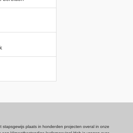
k
dt stapsgewijs plaats in honderden projecten overal in onze
 een klimaatbestendige leefomgeving! Heb je vragen over