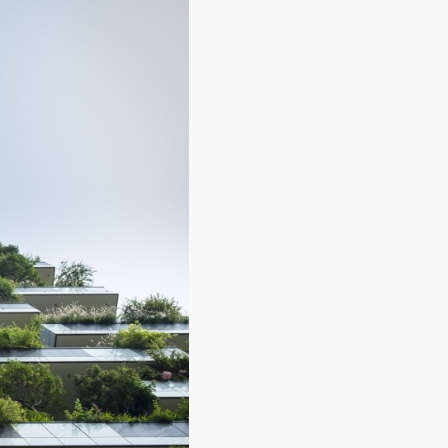
Contact
Over ons
LIFE-IP Klimaatadaptatie
Weerbaar Dommelland