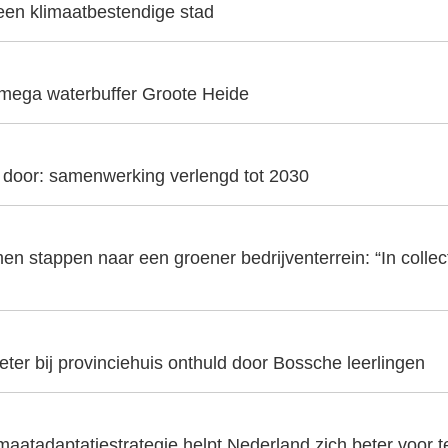
 een klimaatbestendige stad
 mega waterbuffer Groote Heide
t door: samenwerking verlengd tot 2030
en stappen naar een groener bedrijventerrein: “In collecti
er bij provinciehuis onthuld door Bossche leerlingen
aatadaptatiestrategie helpt Nederland zich beter voor t