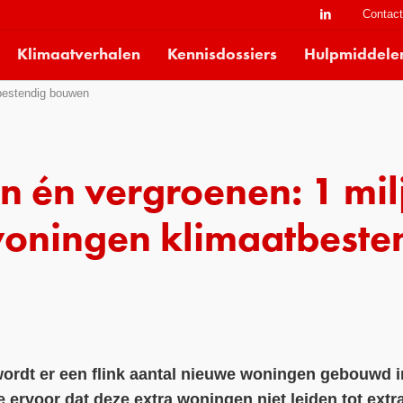
Contac
Klimaatverhalen
Kennisdossiers
Hulpmiddele
tbestendig bouwen
n én vergroenen: 1 mi
oningen klimaatbeste
ordt er een flink aantal nieuwe woningen gebouwd i
 ervoor dat deze extra woningen niet leiden tot ext