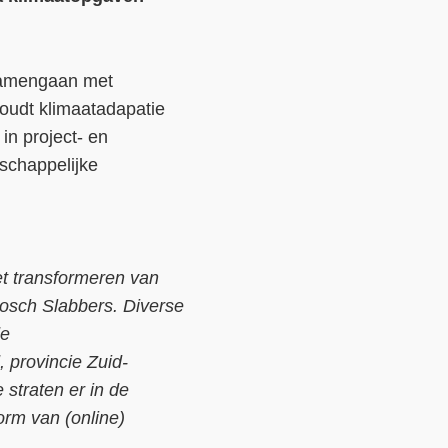
Contact
Over ons
 samengaan met
oudt klimaatadapatie
LIFE-IP Klimaatadaptatie
in project- en
Weerbaar Dommelland
schappelijke
et transformeren van
Bosch Slabbers. Diverse
de
provincie Zuid-
straten er in de
orm van (online)