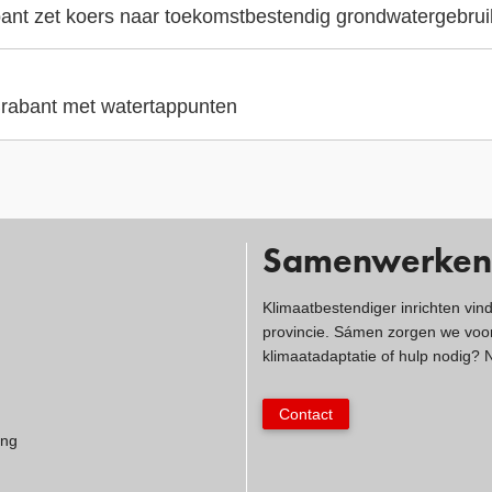
ant zet koers naar toekomstbestendig grondwatergebrui
 Brabant met watertappunten
Samenwerken
Klimaatbestendiger inrichten vin
provincie. Sámen zorgen we voor
klimaatadaptatie of hulp nodig?
Contact
ing