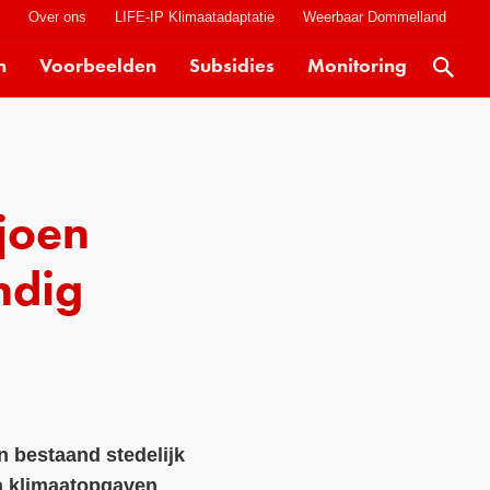
t
Over ons
LIFE-IP Klimaatadaptatie
Weerbaar Dommelland
n
Voorbeelden
Subsidies
Monitoring
Actueel
Kaarten
Klimaatverhalen
ljoen
Kennisdossiers
Hulpmiddelen
ndig
Voorbeelden
Subsidies
Monitoring
n bestaand stedelijk
ra klimaatopgaven