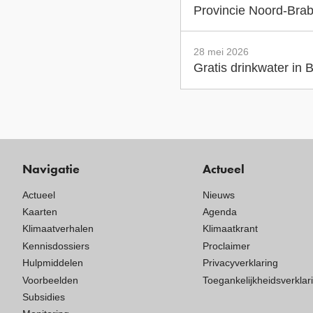
Provincie Noord-Brab
28 mei 2026
Gratis drinkwater in
Navigatie
Actueel
Actueel
Nieuws
Kaarten
Agenda
Klimaatverhalen
Klimaatkrant
Kennisdossiers
Proclaimer
Hulpmiddelen
Privacyverklaring
Voorbeelden
Toegankelijkheidsverklar
Subsidies