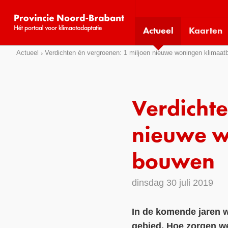
Visit
our
Actueel
Kaarten
social
media
Sla
Actueel
Verdichten én vergroenen: 1 miljoen nieuwe woningen klimaa
pages:
links
over
Direct
Verdichte
naar
het
nieuwe w
menu
Direct
bouwen
naar
de
dinsdag 30 juli 2019
pagina
inhoud
In de komende jaren w
gebied. Hoe zorgen we