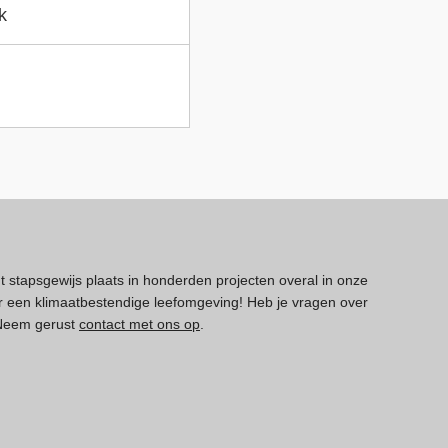
k
dt stapsgewijs plaats in honderden projecten overal in onze
 een klimaatbestendige leefomgeving! Heb je vragen over
 Neem gerust
contact met ons op
.