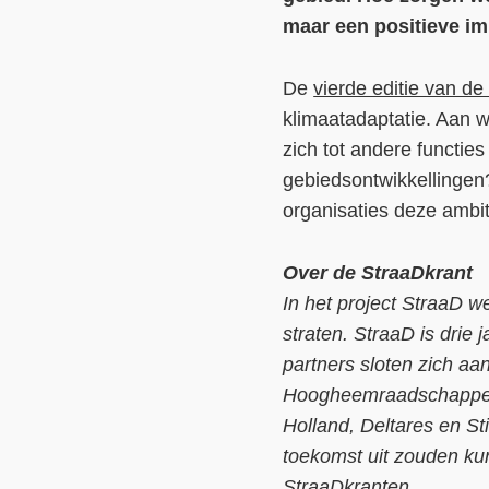
maar een positieve im
De
vierde editie van de
klimaatadaptatie. Aan 
zich tot andere functie
gebiedsontwikkellingen
organisaties deze amb
Over de StraaDkrant
In het project StraaD 
straten. StraaD is drie
partners sloten zich a
Hoogheemraadschappen 
Holland, Deltares en 
toekomst uit zouden kun
StraaDkranten.