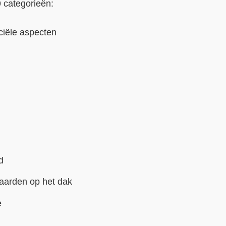
 categorieën:
ciële aspecten
d
aarden op het dak
e