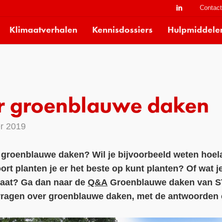
Contac
Klimaatverhalen
Kennisdossiers
Hulpmiddele
 groenblauwe daken
r 2019
 groenblauwe daken? Wil je bijvoorbeeld weten hoel
rt planten je er het beste op kunt planten? Of wat j
laat? Ga dan naar de
Q&A
Groenblauwe daken van S
agen over groenblauwe daken, met de antwoorden e