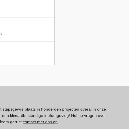
k
dt stapsgewijs plaats in honderden projecten overal in onze
 een klimaatbestendige leefomgeving! Heb je vragen over
 Neem gerust
contact met ons op
.