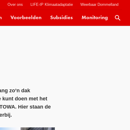
t
Over ons
LIFE-IP Klimaatadaptatie
Weerbaar Dommelland
n
Voorbeelden
Subsidies
Monitoring
Actueel
Kaarten
Klimaatverhalen
Kennisdossiers
Hulpmiddelen
Voorbeelden
ang zo’n dak
Subsidies
e kunt doen met het
Monitoring
TOWA. Hier staan de
rbij.