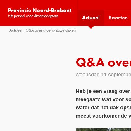
Visit
our
Actueel
Kaarten
social
media
Sla
Actueel
Q&A over groenblauwe daken
pages:
links
over
Direct
Q&A over
naar
het
woensdag 11 septembe
menu
Direct
Heb je een vraag over
naar
meegaat? Wat voor soo
de
pagina
water dat het dak ops
inhoud
meest voorkomende vr