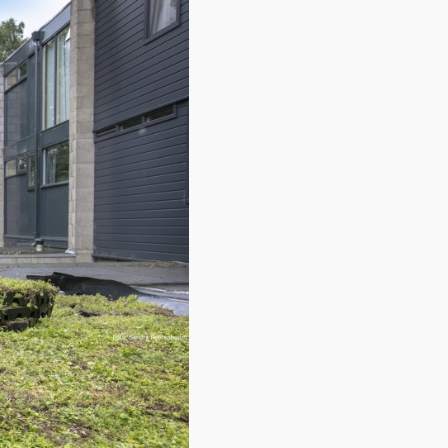
Contact
Over ons
LIFE-IP Klimaatadaptatie
Weerbaar Dommelland