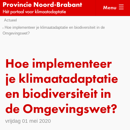
Menu
Sla
Actueel
Actueel
links
Hoe implementeer je klimaatadaptatie en biodiversiteit in de
Omgevingswet?
over
Kaarten
Direct
Klimaatverhalen
naar
Kennisdossiers
het
Hoe implementeer
menu
Hulpmiddelen
Direct
je klimaatadaptatie
naar
Voorbeelden
de
en biodiversiteit in
Subsidies
pagina
inhoud
de Omgevingswet?
Monitoring
vrijdag 01 mei 2020